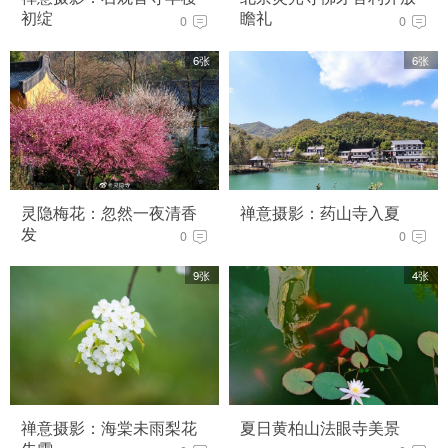
初绽
瞻礼
0
0
6张
6张
灵隐梅花：忽然一夜清香
禅意摄影：药山寺入夏
发
0
0
9张
4张
禅意摄影：海棠未雨梨花
夏日黄柏山法眼寺美景