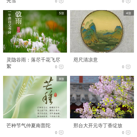
先雪
0
0
5张
4张
灵隐谷雨：落尽千花飞尽
咫尺清凉意
絮
0
0
8张
6张
芒种节气仲夏南普陀
邢台大开元寺丁香绽放
0
0