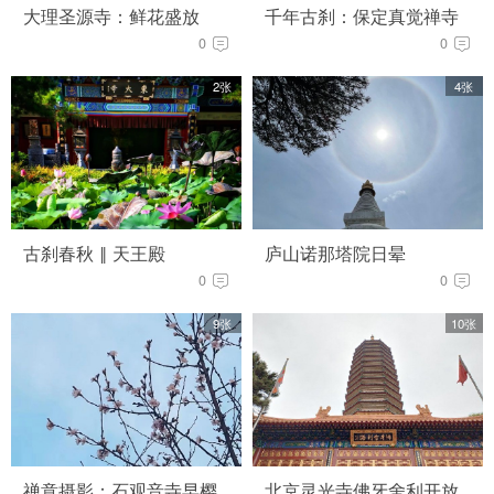
大理圣源寺：鲜花盛放
千年古刹：保定真觉禅寺
0
0
2张
4张
古刹春秋 ‖ 天王殿
庐山诺那塔院日晕
0
0
9张
10张
禅意摄影：石观音寺早樱
北京灵光寺佛牙舍利开放