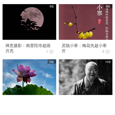
9张
4张
禅意摄影：南普陀寺超级
灵隐小寒：梅花先趁小寒
月亮
开
1
0
5张
10张
灵隐大暑：绿阴幽草胜花
星云大师圆寂：生平回顾
时
2
268