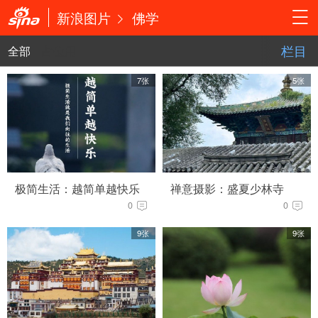
新浪图片
佛学
栏目
全部
占位用
7张
5张
极简生活：越简单越快乐
禅意摄影：盛夏少林寺
0
0
9张
9张