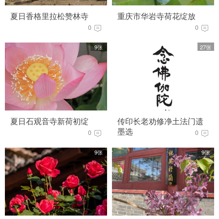
夏日香格里拉松赞林寺
重庆市华岩寺荷花绽放
0
0
9张
27张
夏日石观音寺新荷初绽
传印长老劝修净土法门遗
墨选
0
0
9张
9张