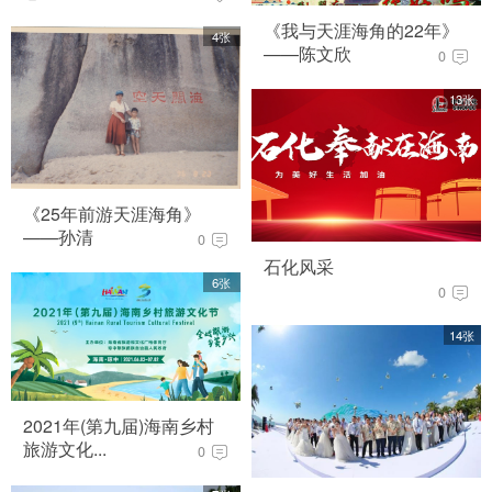
《我与天涯海角的22年》
4张
——陈文欣
0
13张
《25年前游天涯海角》
——孙清
0
石化风采
6张
0
14张
2021年(第九届)海南乡村
旅游文化...
0