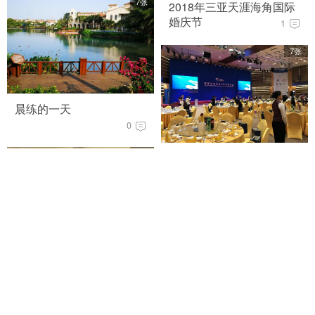
7张
2018年三亚天涯海角国际
婚庆节
1
7张
晨练的一天
0
6张
主题晚餐会“海南之夜”准备
现场
0
6张
博鳌亚洲论坛大酒店大厅
现场
0
52张
博鳌金海岸酒店的傍晚