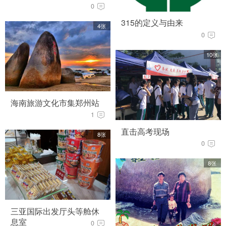
0
315的定义与由来
4张
0
10张
海南旅游文化市集郑州站
1
直击高考现场
8张
0
8张
三亚国际出发厅头等舱休
息室
0