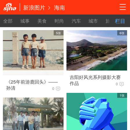
新浪图片
海南
栏目
全部
城事
美食
时尚
汽车
城市
旅游
占位
5张
6张
吉阳好风光系列摄影大赛
《25年前游鹿回头》——
作品
0
孙清
0
1张
5张