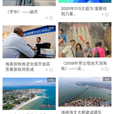
2020年315主题为“凝聚你
《芳华》——杨芳
我力量...
0
0
4张
10张
《2008年带父母游天涯海
海南加快推进全面开放高
角》——吴...
质量新格局形成
0
0
4张
17张
海南海文大桥建成通车