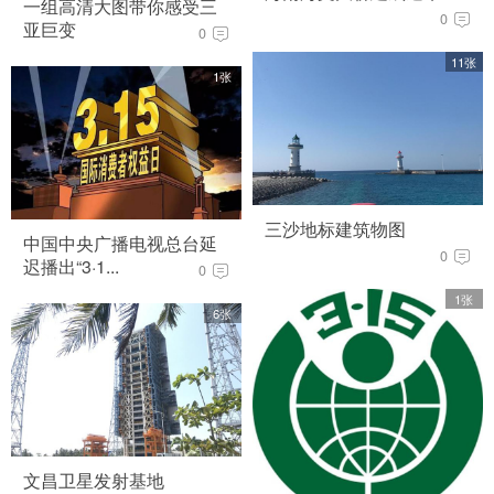
一组高清大图带你感受三
0
亚巨变
0
11张
1张
三沙地标建筑物图
中国中央广播电视总台延
0
迟播出“3·1...
0
1张
6张
文昌卫星发射基地