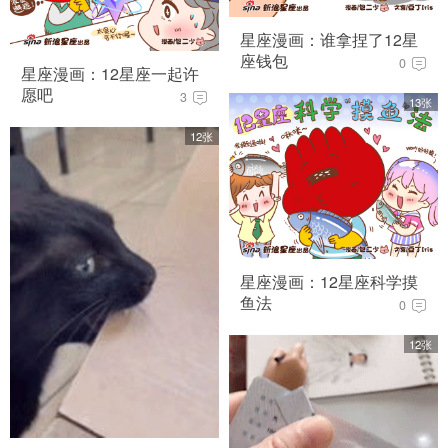
星座漫画：谁拿捏了12星
座钱包
0
星座漫画：12星座一起许
愿吧
3
13张
12张
星座漫画：12星座科学摸
鱼法
0
12张