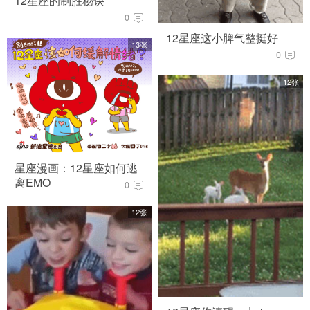
12星座的制胜秘诀
0
12星座这小脾气整挺好
13张
0
12张
星座漫画：12星座如何逃
离EMO
0
12张