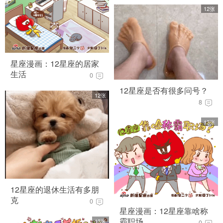
12张
星座漫画：12星座的居家
生活
0
12星座是否有很多问号？
12张
8
13张
12星座的退休生活有多朋
克
0
星座漫画：12星座靠啥称
霸职场
13张
0