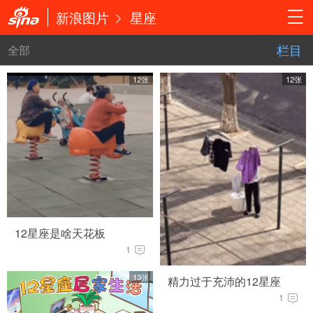
新浪图片
星座
栏目
全部
占位用
12张
12张
12星座是啥天花板
1
13张
精力过于充沛的12星座
1