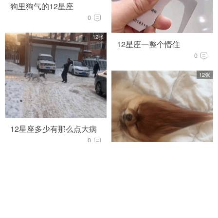
狗里狗气的12星座
0
12张
12星座一整个懵住
0
12张
12星座多少有那么点大病
0
12张
12星座真的出息了
1
12张