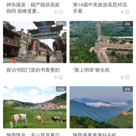
神东煤炭：稳产稳供高效
第14届中美旅游高层对话
协同 迎峰度夏...
开幕
0
0
8张
9张
探访书院门里的书香墨韵
“塞上明珠”焕生机
0
0
10张
6张
陕西陇县：关山草原夏日
陕西盛夏避暑好去处