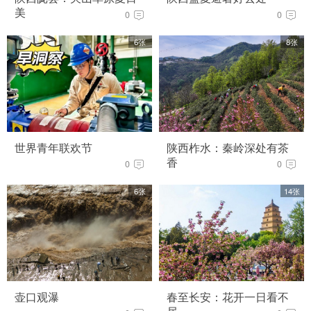
美
0
0
6张
8张
世界青年联欢节
陕西柞水：秦岭深处有茶
香
0
0
6张
14张
壶口观瀑
春至长安：花开一日看不