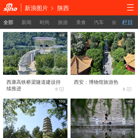
新浪图片
陕西
栏目
全部
新闻
时尚
旅游
美食
汽车
健康
教
6张
8张
西康高铁桥梁隧道建设持
西安：博物馆旅游热
续推进
0
0
10张
14张