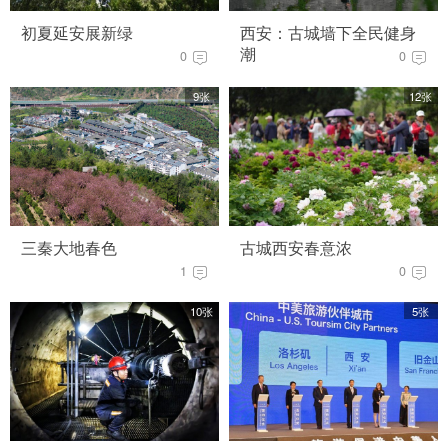
初夏延安展新绿
西安：古城墙下全民健身
潮
0
0
9张
12张
三秦大地春色
古城西安春意浓
1
0
10张
5张