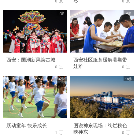
尽
0
0
7张
4张
西安：国潮新风焕古城
西安社区服务缓解暑期带
娃难
0
0
6张
18张
跃动童年 快乐成长
图说神东现场：绚烂秋色
映神东
1
0