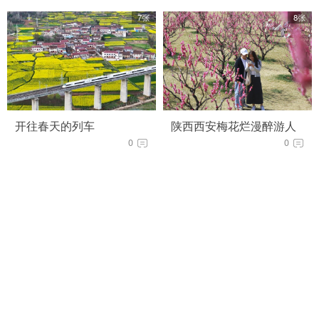
7张
8张
开往春天的列车
陕西西安梅花烂漫醉游人
0
0
5张
8张
中欧班列（西安）新年开
秦岭北麓春耕忙
门红
0
0