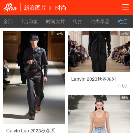
新浪图片
时尚
栏目
全部
T台印象
时尚大片
街拍
时尚单品
珠宝腕
42张
52张
Lanvin 2023秋冬系列
0
55张
Calvin Luo 2023秋冬系...