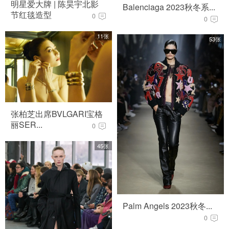
明星爱大牌 | 陈昊宇北影
Balenciaga 2023秋冬系...
节红毯造型
0
0
11张
53张
张柏芝出席BVLGARI宝格
丽SER...
0
45张
Palm Angels 2023秋冬...
0