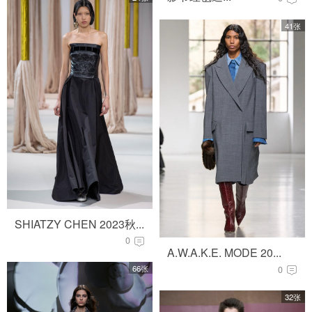
41张
SHIATZY CHEN 2023秋...
0
A.W.A.K.E. MODE 20...
66张
0
32张