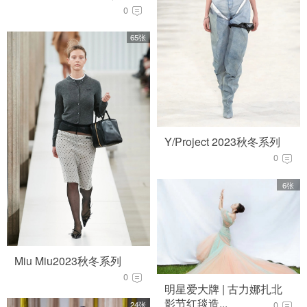
0
65张
Y/Project 2023秋冬系列
0
6张
Miu Miu2023秋冬系列
0
明星爱大牌 | 古力娜扎北
影节红毯造...
24张
0