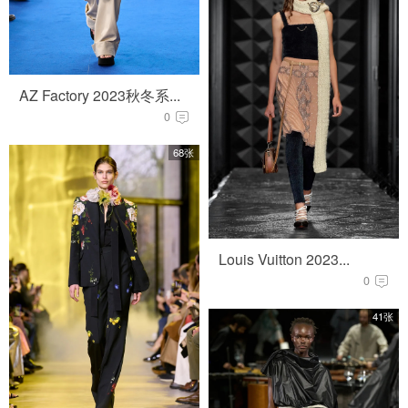
AZ Factory 2023秋冬系...
0
68张
Louis Vuitton 2023...
0
41张