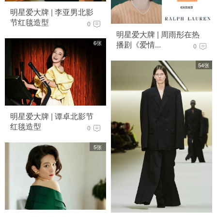
明星爱大牌 | 李亚男北影
节红毯造型
0
明星爱大牌 | 周雨彤在热
6张
播剧《爱情...
0
54张
明星爱大牌 | 谭卓北影节
红毯造型
0
5张