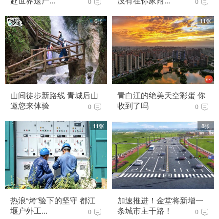
赴世界遗产...
没有在你家附...
0
0
6张
11张
山间徒步新路线 青城后山
青白江的绝美天空彩蛋 你
邀您来体验
收到了吗
0
0
11张
8张
热浪“烤”验下的坚守 都江
加速推进！金堂将新增一
堰户外工...
条城市主干路！
0
0