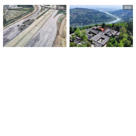
3张
30张
成都五环路最新进展！
热热热！走 金堂这些地方
凉快！
0
0
4张
12张
“黑科技”组合上线！就在天
机器狗上场、无人机盘
府公园
旋！助战“高楼失...
0
0