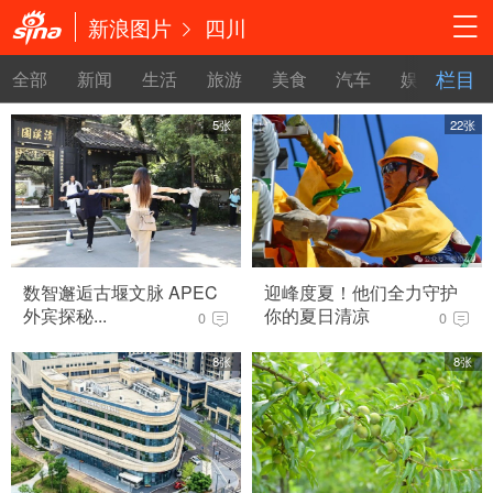
新浪图片
四川
栏目
全部
新闻
生活
旅游
美食
汽车
娱乐
时
5张
22张
数智邂逅古堰文脉 APEC
迎峰度夏！他们全力守护
外宾探秘...
你的夏日清凉
0
0
8张
8张