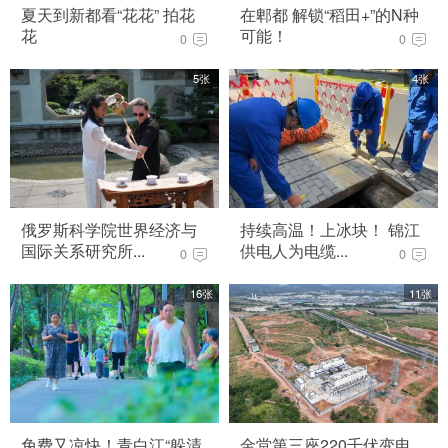
夏天到新都看“花花” 拍花
在郫都 解锁“稻田+”的N种
花
可能！
0
0
5张
4张
俄罗斯科学院世界经济与
持续高温！上冰块！ 锦江
国际关系研究所...
供电人为电缆...
0
0
16张
11张
免费又凉快！青白江“躲清
金堂第三座220千伏变电