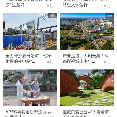
凉” 这些好...
站进入试运行
0
0
3张
10张
全力守护夏日清凉！你家
产业提速，大剧云集！成
附近的变电站“...
都影视城上半年...
0
0
3张
8张
APEC嘉宾走进都江堰 共
宝藏口袋公园+2！看看有