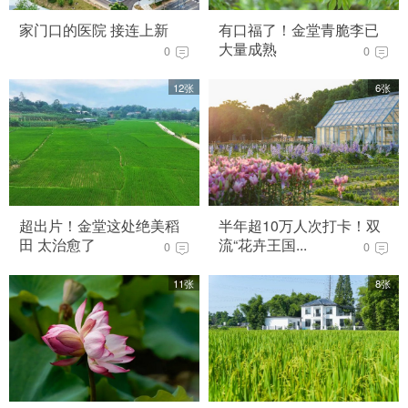
家门口的医院 接连上新
有口福了！金堂青脆李已
大量成熟
0
0
12张
6张
超出片！金堂这处绝美稻
半年超10万人次打卡！双
田 太治愈了
流“花卉王国...
0
0
11张
8张