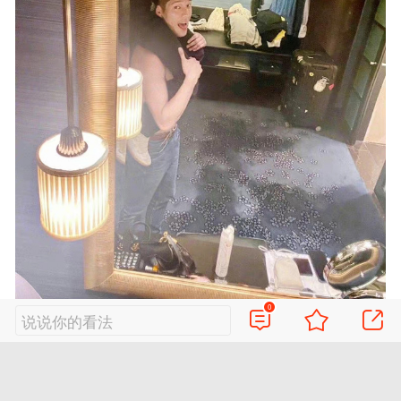
0
16
/16
新浪娱乐讯 3月8日，王子文在《半熟恋
说说你的看法
人2》中说自己没有恋人，疑似官宣和男友吴永恩
分手。此前两人曾在节目内外大方秀恩爱，超