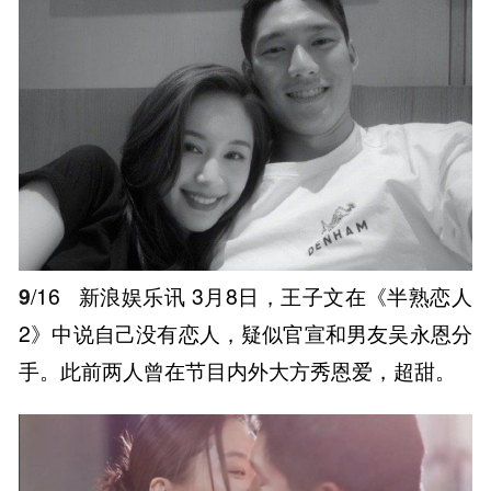
9
/16
新浪娱乐讯 3月8日，王子文在《半熟恋人
2》中说自己没有恋人，疑似官宣和男友吴永恩分
手。此前两人曾在节目内外大方秀恩爱，超甜。