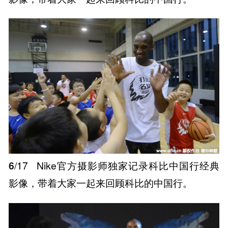
6
/17
Nike官方摄影师独家记录科比中国行经典
影像，带着大家一起来回顾科比的中国行。