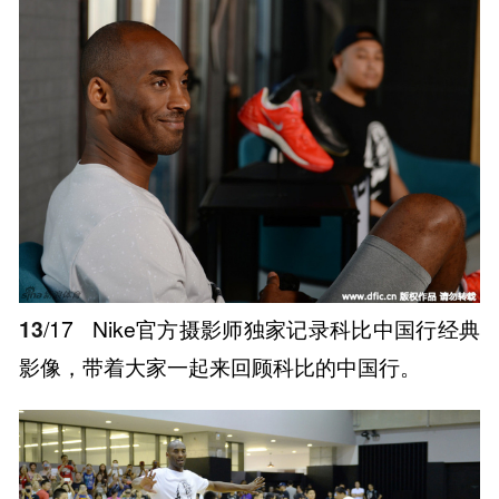
13
/17
Nike官方摄影师独家记录科比中国行经典
影像，带着大家一起来回顾科比的中国行。