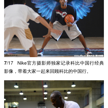
7
/17
Nike官方摄影师独家记录科比中国行经典
影像，带着大家一起来回顾科比的中国行。