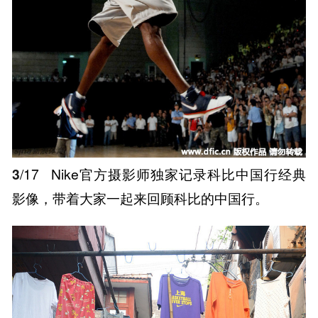
3
/17
Nike官方摄影师独家记录科比中国行经典
影像，带着大家一起来回顾科比的中国行。