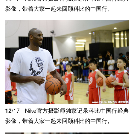
影像，带着大家一起来回顾科比的中国行。
12
/17
Nike官方摄影师独家记录科比中国行经典
影像，带着大家一起来回顾科比的中国行。