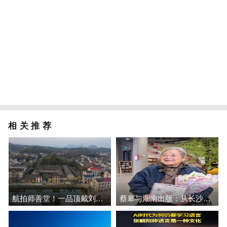
相关推荐
航拍师善堂！一品顶戴刘连捷府邸，孙水河边的湘军巨宅
蔡皋与湖南出版：从长沙编辑室到加拿大颁奖台，万水千山始终携手前行