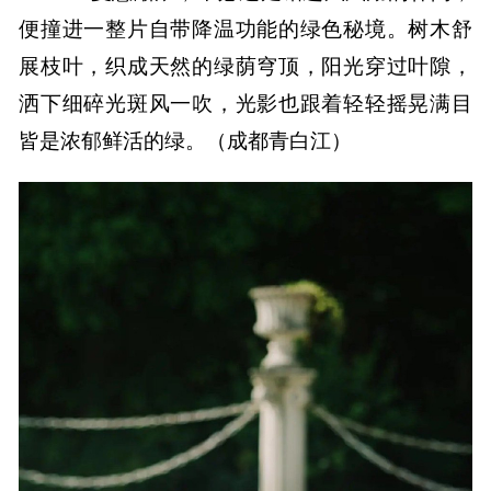
便撞进一整片自带降温功能的绿色秘境。树木舒
展枝叶，织成天然的绿荫穹顶，阳光穿过叶隙，
洒下细碎光斑风一吹，光影也跟着轻轻摇晃满目
皆是浓郁鲜活的绿。（成都青白江）