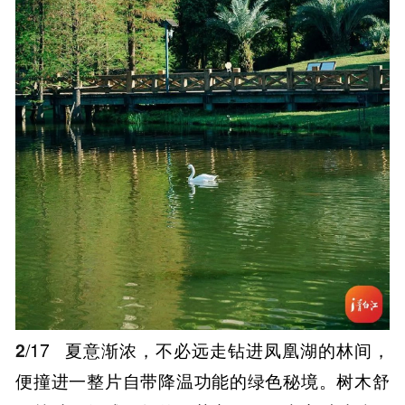
2
/17
夏意渐浓，不必远走钻进凤凰湖的林间，
便撞进一整片自带降温功能的绿色秘境。树木舒