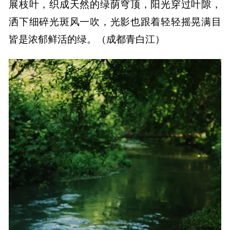
展枝叶，织成天然的绿荫穹顶，阳光穿过叶隙，
洒下细碎光斑风一吹，光影也跟着轻轻摇晃满目
皆是浓郁鲜活的绿。（成都青白江）