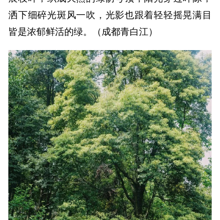
洒下细碎光斑风一吹，光影也跟着轻轻摇晃满目
皆是浓郁鲜活的绿。（成都青白江）