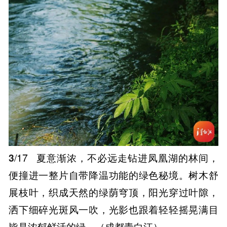
3
/17
夏意渐浓，不必远走钻进凤凰湖的林间，
便撞进一整片自带降温功能的绿色秘境。树木舒
展枝叶，织成天然的绿荫穹顶，阳光穿过叶隙，
洒下细碎光斑风一吹，光影也跟着轻轻摇晃满目
皆是浓郁鲜活的绿。（成都青白江）