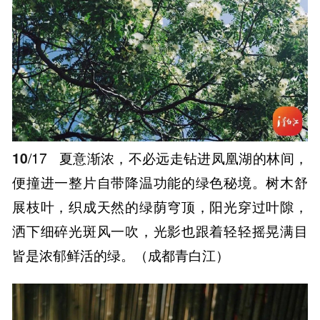
10
/17
夏意渐浓，不必远走钻进凤凰湖的林间，
便撞进一整片自带降温功能的绿色秘境。树木舒
展枝叶，织成天然的绿荫穹顶，阳光穿过叶隙，
洒下细碎光斑风一吹，光影也跟着轻轻摇晃满目
皆是浓郁鲜活的绿。（成都青白江）