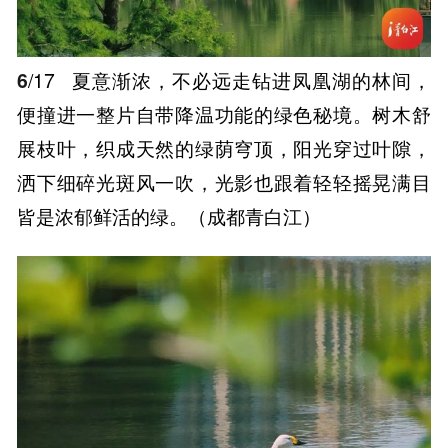
6
/17
夏意渐浓，不必远走钻进凤凰湖的林间，
便撞进一整片自带降温功能的绿色秘境。树木舒
展枝叶，织成天然的绿荫穹顶，阳光穿过叶隙，
洒下细碎光斑风一吹，光影也跟着轻轻摇晃满目
皆是浓郁鲜活的绿。（成都青白江）