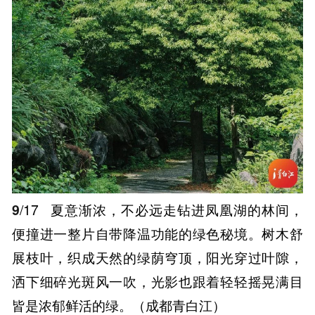
9
/17
夏意渐浓，不必远走钻进凤凰湖的林间，
便撞进一整片自带降温功能的绿色秘境。树木舒
展枝叶，织成天然的绿荫穹顶，阳光穿过叶隙，
洒下细碎光斑风一吹，光影也跟着轻轻摇晃满目
皆是浓郁鲜活的绿。（成都青白江）