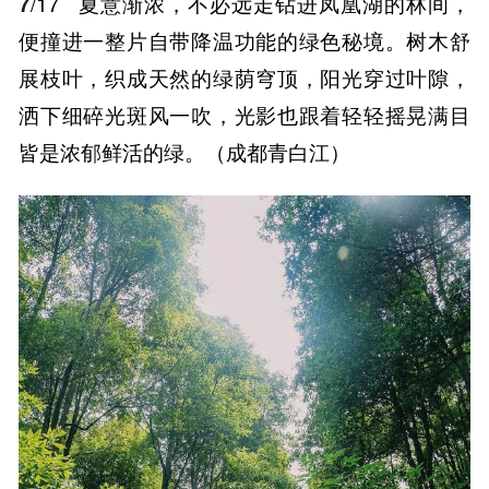
7
/17
夏意渐浓，不必远走钻进凤凰湖的林间，
便撞进一整片自带降温功能的绿色秘境。树木舒
展枝叶，织成天然的绿荫穹顶，阳光穿过叶隙，
洒下细碎光斑风一吹，光影也跟着轻轻摇晃满目
皆是浓郁鲜活的绿。（成都青白江）