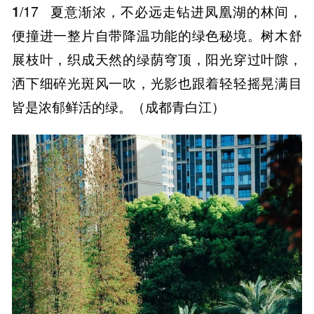
1
/17
夏意渐浓，不必远走钻进凤凰湖的林间，
便撞进一整片自带降温功能的绿色秘境。树木舒
展枝叶，织成天然的绿荫穹顶，阳光穿过叶隙，
洒下细碎光斑风一吹，光影也跟着轻轻摇晃满目
皆是浓郁鲜活的绿。（成都青白江）