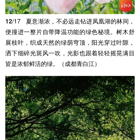
12
/17
夏意渐浓，不必远走钻进凤凰湖的林间，
便撞进一整片自带降温功能的绿色秘境。树木舒
展枝叶，织成天然的绿荫穹顶，阳光穿过叶隙，
洒下细碎光斑风一吹，光影也跟着轻轻摇晃满目
皆是浓郁鲜活的绿。（成都青白江）