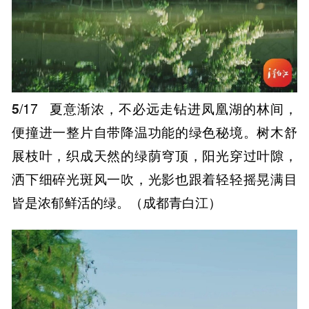
5
/17
夏意渐浓，不必远走钻进凤凰湖的林间，
便撞进一整片自带降温功能的绿色秘境。树木舒
展枝叶，织成天然的绿荫穹顶，阳光穿过叶隙，
洒下细碎光斑风一吹，光影也跟着轻轻摇晃满目
皆是浓郁鲜活的绿。（成都青白江）