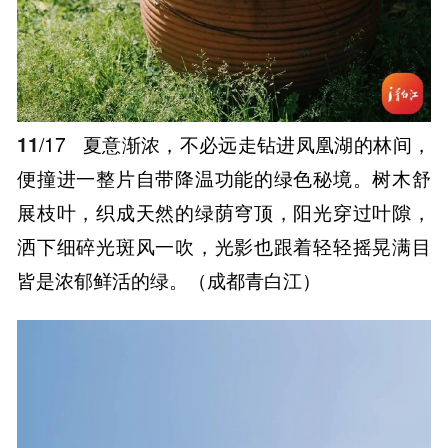
11
/17
夏意渐浓，不必远走钻进凤凰湖的林间，
便撞进一整片自带降温功能的绿色秘境。树木舒
展枝叶，织成天然的绿荫穹顶，阳光穿过叶隙，
洒下细碎光斑风一吹，光影也跟着轻轻摇晃满目
皆是浓郁鲜活的绿。（成都青白江）