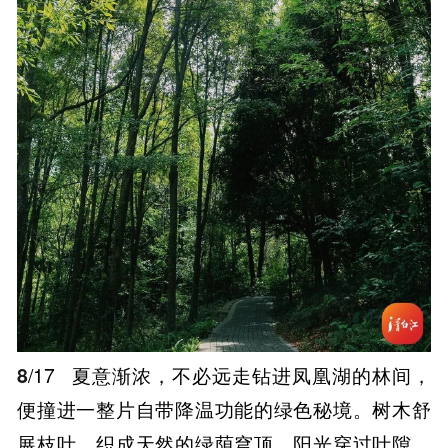
8
/17
夏意渐浓，不必远走钻进凤凰湖的林间，
便撞进一整片自带降温功能的绿色秘境。树木舒
展枝叶，织成天然的绿荫穹顶，阳光穿过叶隙，