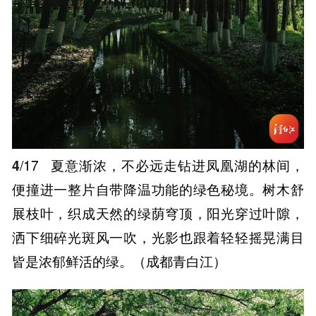
4
/17
夏意渐浓，不必远走钻进凤凰湖的林间，
便撞进一整片自带降温功能的绿色秘境。树木舒
展枝叶，织成天然的绿荫穹顶，阳光穿过叶隙，
洒下细碎光斑风一吹，光影也跟着轻轻摇晃满目
皆是浓郁鲜活的绿。（成都青白江）