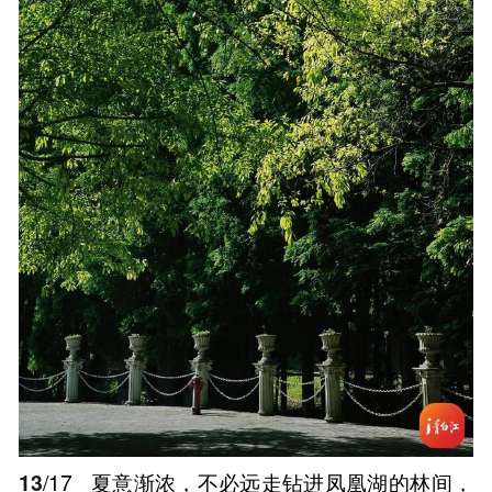
13
/17
夏意渐浓，不必远走钻进凤凰湖的林间，