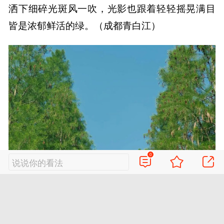
洒下细碎光斑风一吹，光影也跟着轻轻摇晃满目
皆是浓郁鲜活的绿。（成都青白江）
0
说说你的看法