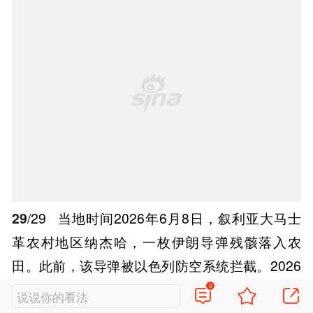
29
/29
当地时间2026年6月8日，叙利亚大马士
革农村地区纳杰哈，一枚伊朗导弹残骸落入农
田。此前，该导弹被以色列防空系统拦截。2026
年6月7日，伊朗向以色列境内目标发射导弹后，
0
说说你的看法
伊拉克和叙利亚为安全起见关闭领空。