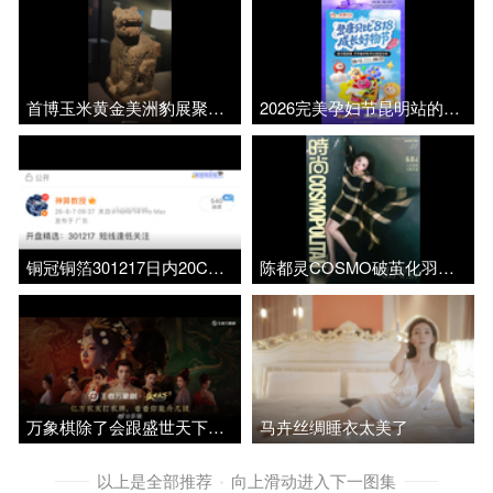
首博玉米黄金美洲豹展聚焦玛雅真品
2026完美孕妇节昆明站的品牌展位礼物来啦！
铜冠铜箔301217日内20CM涨停，恭喜上车的朋友
陈都灵COSMO破茧化羽大片，羽纱与织物交织流动
万象棋除了会跟盛世天下联动，还有线条小狗、露比、博物馆联名和阅文集团!
马卉丝绸睡衣太美了
以上是全部推荐
向上滑动进入下一图集