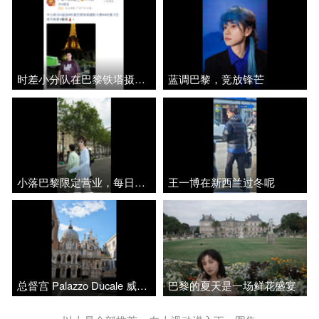
时差小分队在巴黎铁塔摄影大赛团建啦！
蓝调巴黎，竞放锋芒
小落巴黎限定营业，每日随拍穿搭帅气
王一博在新西兰过冬呢
总督宫 Palazzo Ducale 威尼斯，意大利 ️无需预约，博物馆联票35欧
巴黎的夏天是一场鲜花盛宴