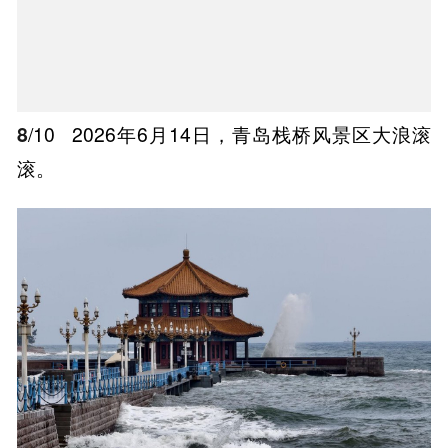
8
/10
2026年6月14日，青岛栈桥风景区大浪滚
滚。