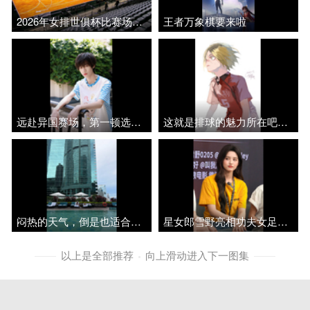
2026年女排世俱杯比赛场地——瓦拉米尔.马克斯体育馆一览
王者万象棋要来啦
远赴异国赛场，第一顿选择中餐，满满都是家乡情怀
这就是排球的魅力所在吧画师P：881037
闷热的天气，倒是也适合游泳玩水
星女郎雪野亮相功夫女足新浪扫楼，路透元气治愈
以上是全部推荐
向上滑动进入下一图集