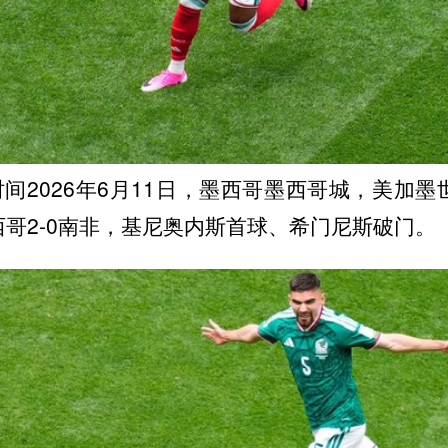
间2026年6月11日，墨西哥墨西哥城，美加墨
西哥2-0南非，基尼奥内斯首球、希门尼斯破门。