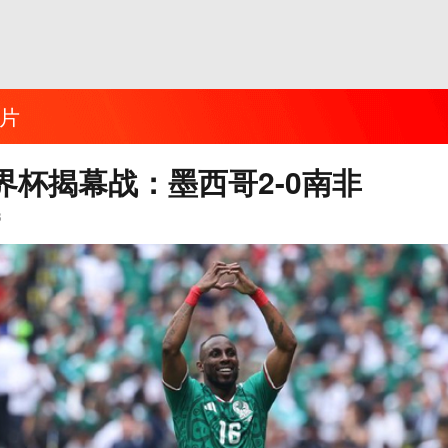
片
界杯揭幕战：墨西哥2-0南非
3