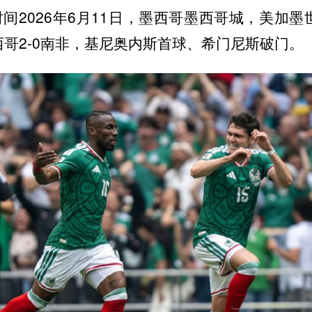
间2026年6月11日，墨西哥墨西哥城，美加墨
西哥2-0南非，基尼奥内斯首球、希门尼斯破门。