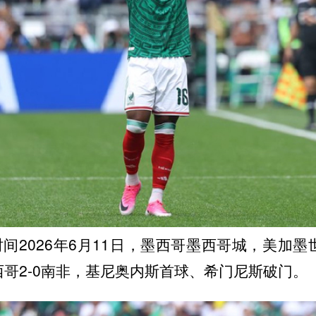
间2026年6月11日，墨西哥墨西哥城，美加墨
西哥2-0南非，基尼奥内斯首球、希门尼斯破门。