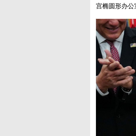
宫椭圆形办公