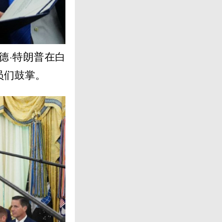
德·特朗普在白
员们鼓掌。