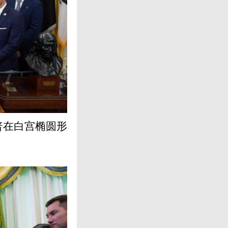
普在白宫椭圆形