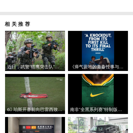
相关推荐
近日，武警“猎鹰突击队”某特战小队开展反恐突击演练
《瘴气营地的青春性事与死亡》发布了一组最新剧照，影片将于本周五在北美上映
6⃣ 珀斯开赛前向巴雷西致敬的温馨时刻
南非“全黑系列赛”特制版队服亮相