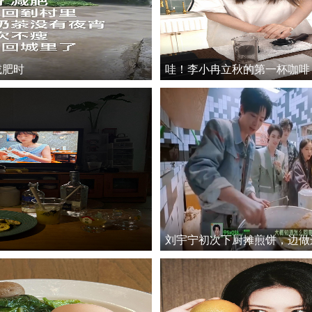
减肥时
哇！李小冉立秋的第一杯咖啡
刘宇宁初次下厨摊煎饼，边做