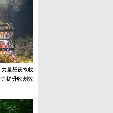
机力量昼夜抢收
全力提升收割效