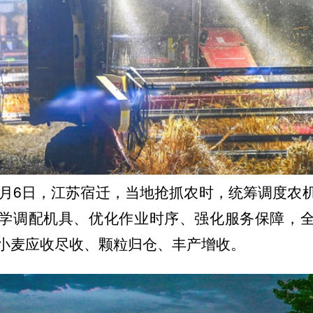
年6月6日，江苏宿迁，当地抢抓农时，统筹调度农
学调配机具、优化作业时序、强化服务保障，
小麦应收尽收、颗粒归仓、丰产增收。