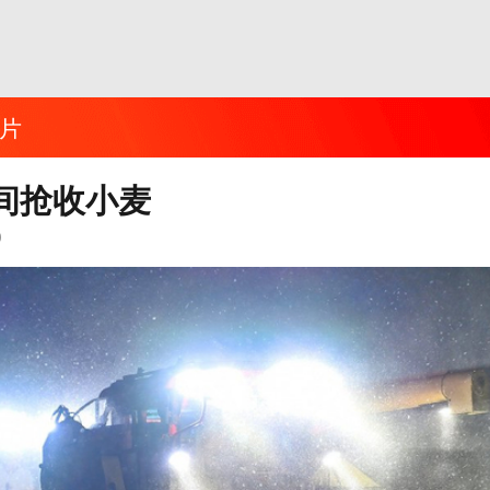
片
间抢收小麦
0