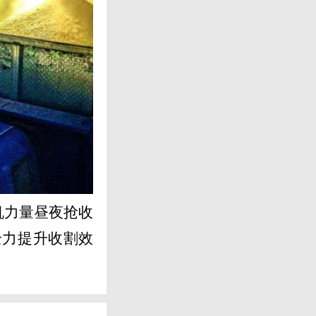
机力量昼夜抢收
全力提升收割效