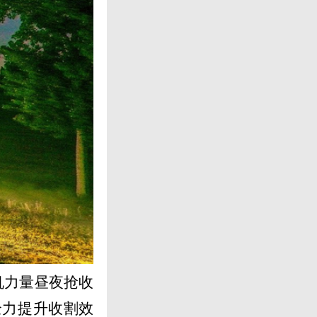
机力量昼夜抢收
全力提升收割效