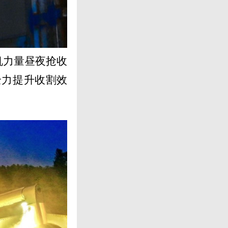
机力量昼夜抢收
全力提升收割效