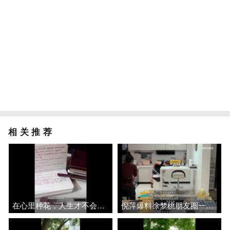
相关推荐
在心里种花，人生才不会荒芜
倪萍爆料徐梦桃朋友圈一天发800条，王心迪承包