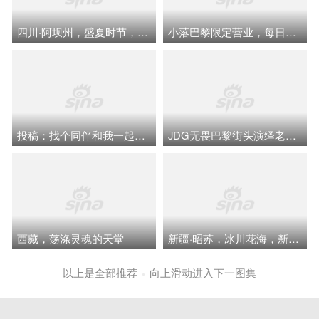
四川·阿坝州，盛夏时节，从夕阳里看冰川和雪峰，仿佛走进了电影场景中
小落巴黎限定营业，每日随拍穿搭帅气
投稿：找个同伴和我一起来伊利川旅游！
JDG无畏巴黎街头演绎老钱风，松弛感拉满
西藏，荡涤灵魂的天堂
新疆·昭苏，冰川花海，新疆境内唯一没有荒漠的天边小城！
以上是全部推荐
向上滑动进入下一图集