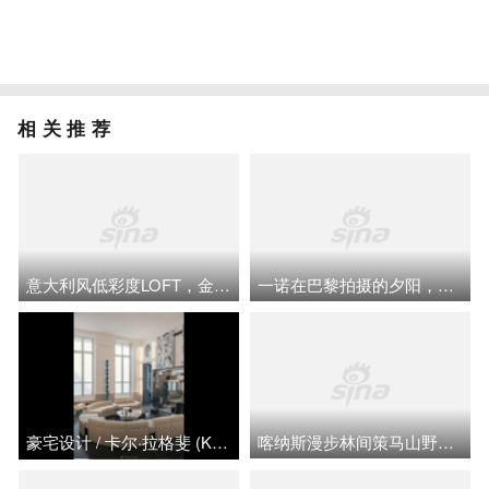
相关推荐
意大利风低彩度LOFT，金属夹层楼梯打造室内小桥
一诺在巴黎拍摄的夕阳，别有一番意境！
豪宅设计 / 卡尔·拉格斐 (Karl Lagerfeld )巴黎故居
喀纳斯漫步林间策马山野让孩子远离屏幕游戏