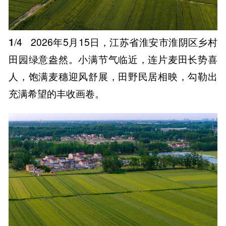
1
/4
2026年5月15日，江苏省淮安市淮阴区乡村
田园绿意盎然。小满节气临近，连片麦田长势喜
人，饱满麦穗迎风舒展，田野民居相映，勾勒出
充满希望的丰收画卷。