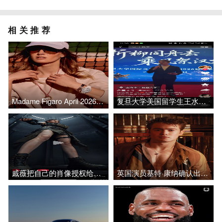
相关推荐
Madame Figaro April 2026 法版费加罗
复旦大学美国留学生王水牛被曝玩大量女性致多位怀孕后拉黑
戚薇把自己的肖像授权给AI，评论区翻车
英国演员基特·康纳确认出演漫威宇宙版「X战警」的镭射银