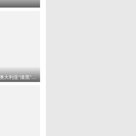
印度空军阵风战斗机首次参加澳大利亚“漆黑”多国军演