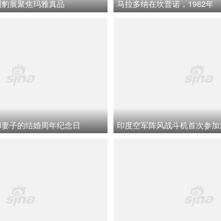
洲豹展聚焦玛雅真品
马拉多纳在坎普诺，1982年
和妻子的结婚周年纪念日