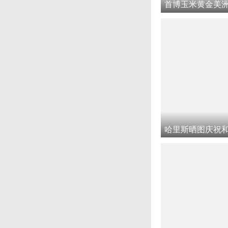
首博玉米黄金美
哈里斯晒图庆祝