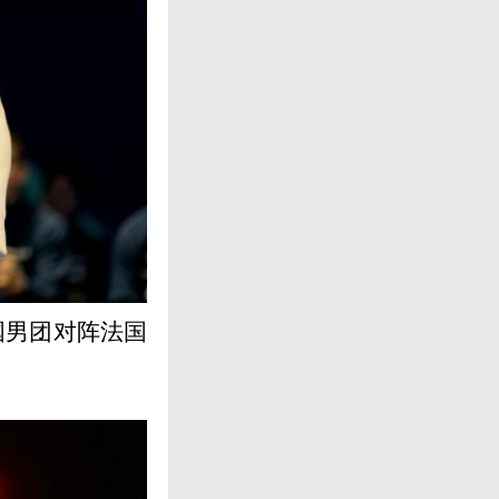
中国男团对阵法国