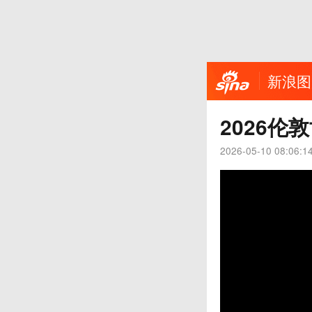
新浪图
2026伦
2026-05-10 08:06:1