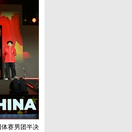
赛团体赛男团半决