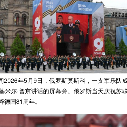
间2026年5月9日，俄罗斯莫斯科，一支军乐队
基米尔·普京讲话的屏幕旁。俄罗斯当天庆祝苏
粹德国81周年。