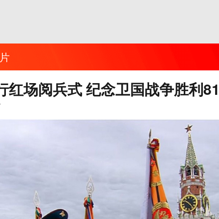
片
行红场阅兵式 纪念卫国战争胜利8
7