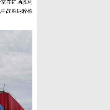
普京在红场胜利
战中战胜纳粹德