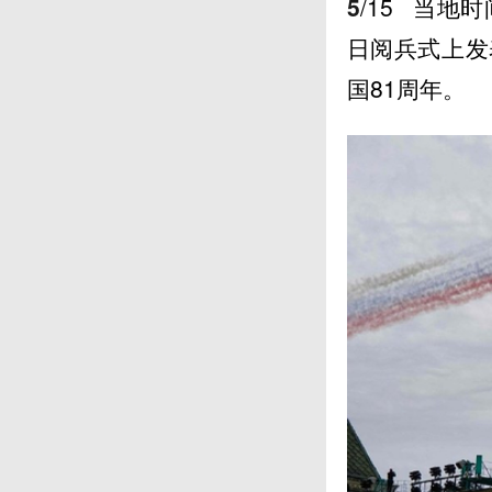
5
/15
当地时
日阅兵式上发
国81周年。