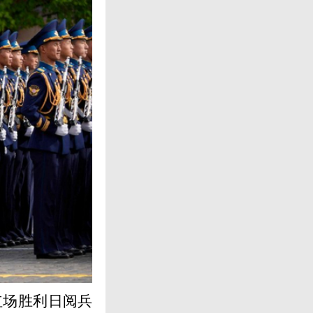
红场胜利日阅兵