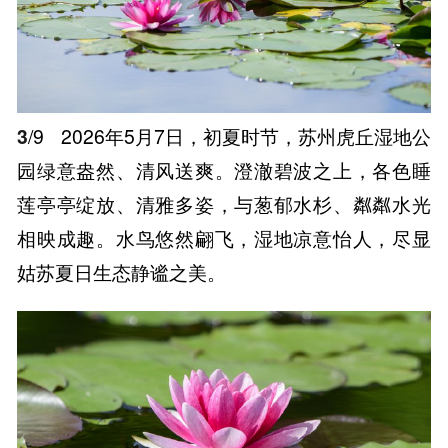
3
/9
2026年5月7日，初夏时节，苏州虎丘湿地公
园绿意盎然、清风送爽。澄澈碧波之上，各色睡
莲亭亭绽放、清雅多姿，与葱郁水杉、粼粼水光
相映成趣。水鸟悠然翩飞，湿地凉意怡人，尽显
姑苏夏日生态静谧之美。