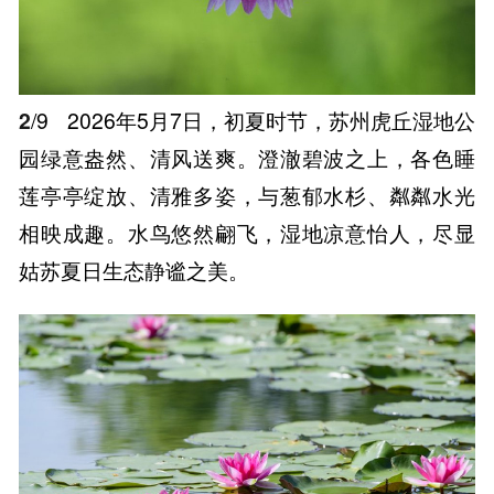
2
/9
2026年5月7日，初夏时节，苏州虎丘湿地公
园绿意盎然、清风送爽。澄澈碧波之上，各色睡
莲亭亭绽放、清雅多姿，与葱郁水杉、粼粼水光
相映成趣。水鸟悠然翩飞，湿地凉意怡人，尽显
姑苏夏日生态静谧之美。