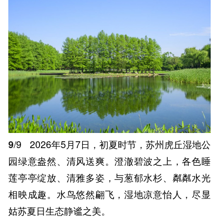
9
/9
2026年5月7日，初夏时节，苏州虎丘湿地公
园绿意盎然、清风送爽。澄澈碧波之上，各色睡
莲亭亭绽放、清雅多姿，与葱郁水杉、粼粼水光
相映成趣。水鸟悠然翩飞，湿地凉意怡人，尽显
姑苏夏日生态静谧之美。