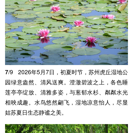
7
/9
2026年5月7日，初夏时节，苏州虎丘湿地公
园绿意盎然、清风送爽。澄澈碧波之上，各色睡
莲亭亭绽放、清雅多姿，与葱郁水杉、粼粼水光
相映成趣。水鸟悠然翩飞，湿地凉意怡人，尽显
姑苏夏日生态静谧之美。