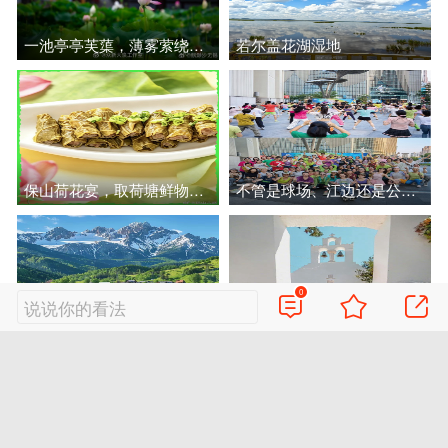
一池亭亭芙蕖，薄雾萦绕荷塘！
若尔盖花湖湿地
保山荷花宴，取荷塘鲜物入馔，荷香沁入佳肴…
不管是球场、江边还是公园，到处都是挥洒汗水的人
0
说说你的看法
立秋时节暑气消散凉意蔓延心境豁然
“薄荷藍的八月”
以上是全部推荐
向上滑动进入下一图集