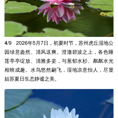
4
/9
2026年5月7日，初夏时节，苏州虎丘湿地公
园绿意盎然、清风送爽。澄澈碧波之上，各色睡
莲亭亭绽放、清雅多姿，与葱郁水杉、粼粼水光
相映成趣。水鸟悠然翩飞，湿地凉意怡人，尽显
姑苏夏日生态静谧之美。