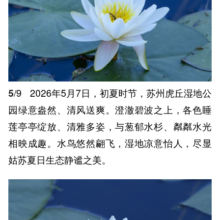
5
/9
2026年5月7日，初夏时节，苏州虎丘湿地公
园绿意盎然、清风送爽。澄澈碧波之上，各色睡
莲亭亭绽放、清雅多姿，与葱郁水杉、粼粼水光
相映成趣。水鸟悠然翩飞，湿地凉意怡人，尽显
姑苏夏日生态静谧之美。