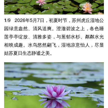
1
/9
2026年5月7日，初夏时节，苏州虎丘湿地公
园绿意盎然、清风送爽。澄澈碧波之上，各色睡
莲亭亭绽放、清雅多姿，与葱郁水杉、粼粼水光
相映成趣。水鸟悠然翩飞，湿地凉意怡人，尽显
姑苏夏日生态静谧之美。