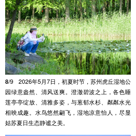
8
/9
2026年5月7日，初夏时节，苏州虎丘湿地公
园绿意盎然、清风送爽。澄澈碧波之上，各色睡
莲亭亭绽放、清雅多姿，与葱郁水杉、粼粼水光
相映成趣。水鸟悠然翩飞，湿地凉意怡人，尽显
姑苏夏日生态静谧之美。