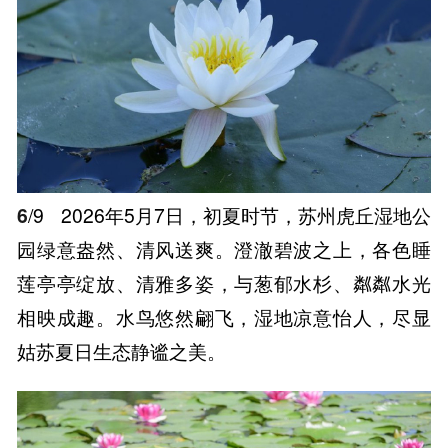
6
/9
2026年5月7日，初夏时节，苏州虎丘湿地公
园绿意盎然、清风送爽。澄澈碧波之上，各色睡
莲亭亭绽放、清雅多姿，与葱郁水杉、粼粼水光
相映成趣。水鸟悠然翩飞，湿地凉意怡人，尽显
姑苏夏日生态静谧之美。