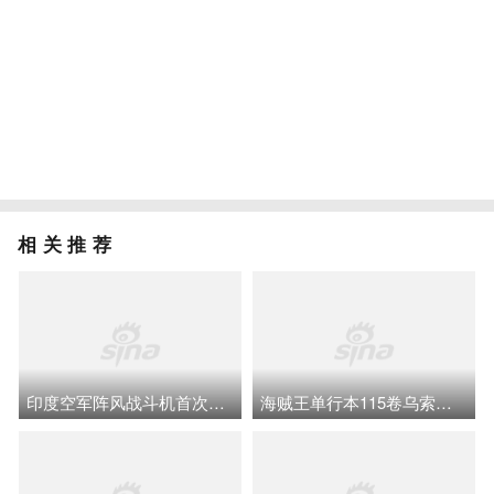
相关推荐
印度空军阵风战斗机首次参加澳大利亚“漆黑”多国军演
海贼王单行本115卷乌索普画廊精彩入选作品集锦（59张图）