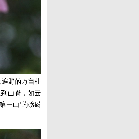
山遍野的万亩杜
延到山脊，如云
第一山”的磅礴