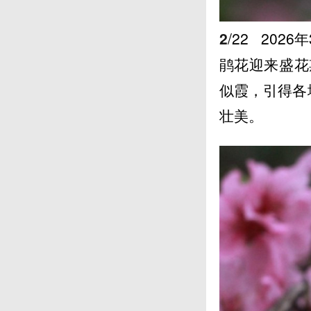
2
/22
2026
鹃花迎来盛花
似霞，引得各
壮美。