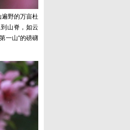
山遍野的万亩杜
延到山脊，如云
第一山”的磅礴