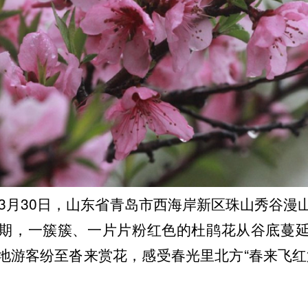
年3月30日，山东省青岛市西海岸新区珠山秀谷漫
期，一簇簇、一片片粉红色的杜鹃花从谷底蔓
地游客纷至沓来赏花，感受春光里北方“春来飞红