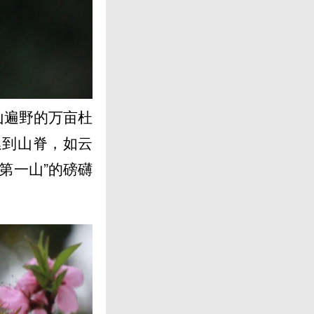
山遍野的万亩杜
延到山脊，如云
第一山”的磅礴