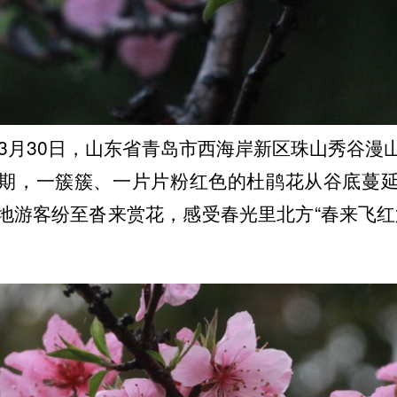
年3月30日，山东省青岛市西海岸新区珠山秀谷漫
期，一簇簇、一片片粉红色的杜鹃花从谷底蔓
地游客纷至沓来赏花，感受春光里北方“春来飞红