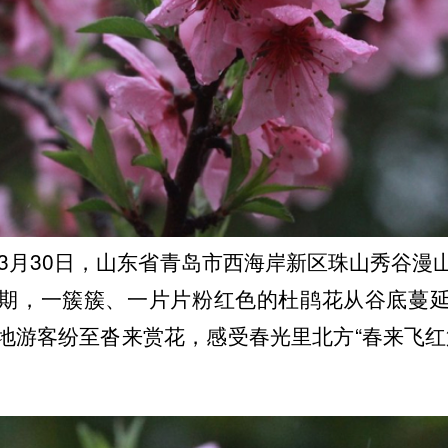
年3月30日，山东省青岛市西海岸新区珠山秀谷漫
期，一簇簇、一片片粉红色的杜鹃花从谷底蔓
地游客纷至沓来赏花，感受春光里北方“春来飞红