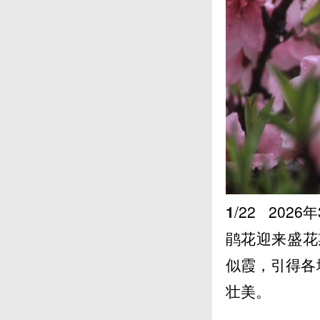
1
/22
2026
鹃花迎来盛花
似霞，引得各
壮美。