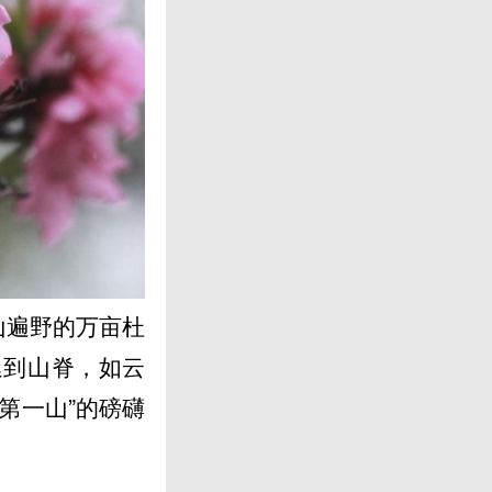
山遍野的万亩杜
延到山脊，如云
第一山”的磅礴