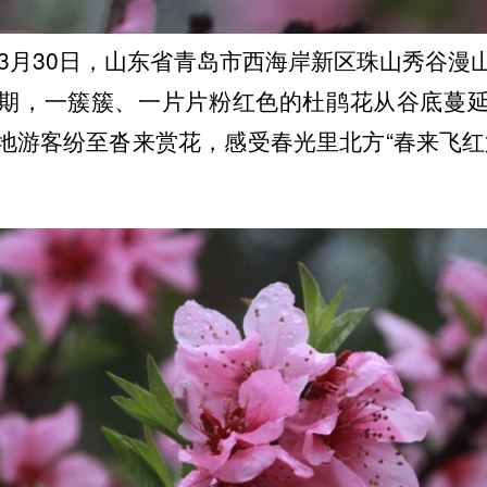
年3月30日，山东省青岛市西海岸新区珠山秀谷漫
期，一簇簇、一片片粉红色的杜鹃花从谷底蔓
地游客纷至沓来赏花，感受春光里北方“春来飞红