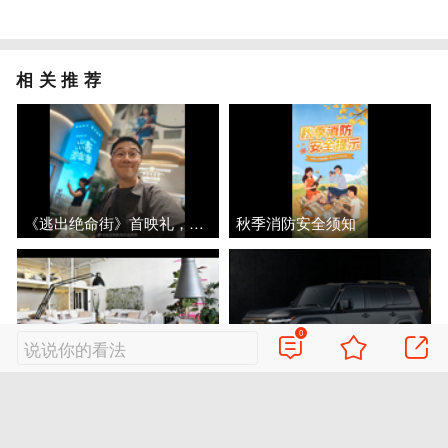
相关推荐
《逃出绝命街》首映礼，恐龙会动震撼现场
秋季消防安全须知
0
说说你的看法
意大利风低彩度LOFT，金属夹层楼梯打造室内小桥
2026款雷克萨斯GX OVERTRAIL 黑马藏金版 官图