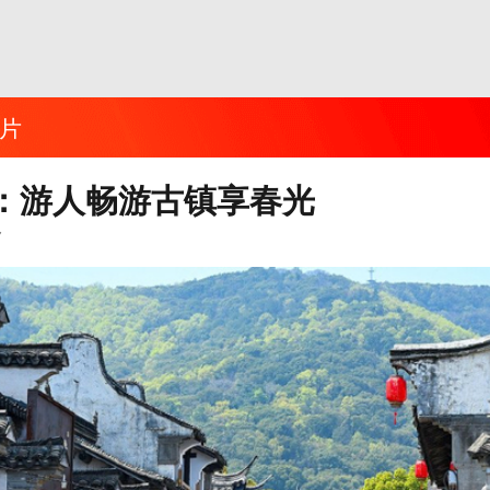
片
：游人畅游古镇享春光
7