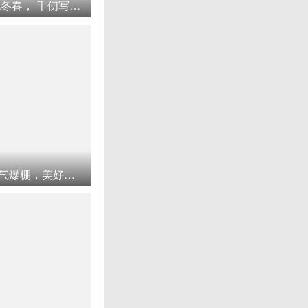
千岛湖，洞澈随清浅， 皎镜无冬春， 千仞写乔树， 百丈见游鳞！
果然避暑胜地二十度的地方人气爆棚，美好的生活可以用心去感受！