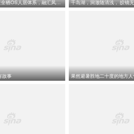
中交凤栖虹桥打造全栖OS人居体系，融汇凤栖八境生活场景
有故事