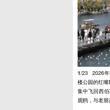
1
/23
202
楼公园的红嘴
集中飞回西伯
观鸥，与老朋