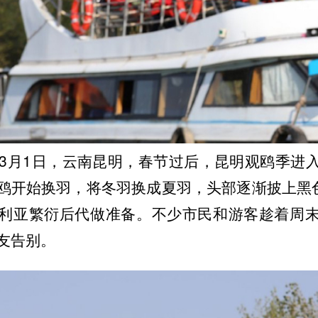
6年3月1日，云南昆明，春节过后，昆明观鸥季进
鸥开始换羽，将冬羽换成夏羽，头部逐渐披上黑色
利亚繁衍后代做准备。不少市民和游客趁着周
友告别。