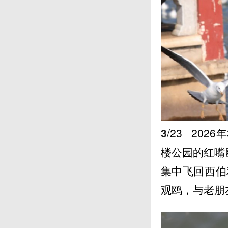
3
/23
202
楼公园的红嘴
集中飞回西伯
观鸥，与老朋