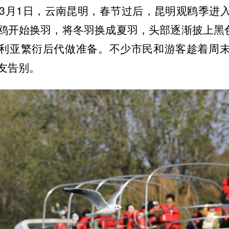
6年3月1日，云南昆明，春节过后，昆明观鸥季进
鸥开始换羽，将冬羽换成夏羽，头部逐渐披上黑色
利亚繁衍后代做准备。不少市民和游客趁着周
友告别。