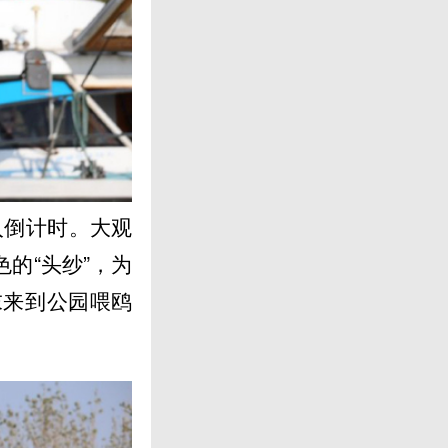
入倒计时。大观
的“头纱”，为
末来到公园喂鸥