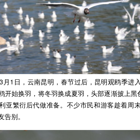
6年3月1日，云南昆明，春节过后，昆明观鸥季进
鸥开始换羽，将冬羽换成夏羽，头部逐渐披上黑色
利亚繁衍后代做准备。不少市民和游客趁着周
友告别。