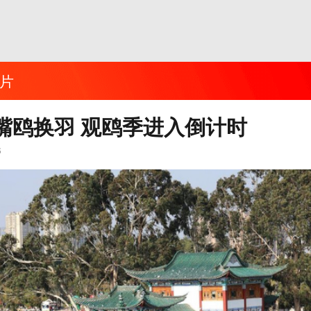
片
嘴鸥换羽 观鸥季进入倒计时
6