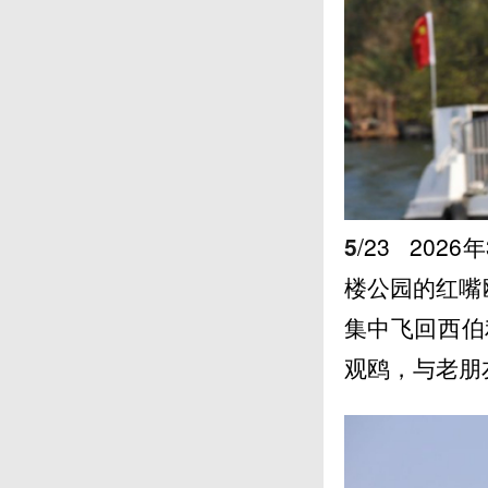
5
/23
202
楼公园的红嘴
集中飞回西伯
观鸥，与老朋