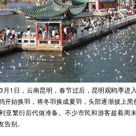
6年3月1日，云南昆明，春节过后，昆明观鸥季进
鸥开始换羽，将冬羽换成夏羽，头部逐渐披上黑色
利亚繁衍后代做准备。不少市民和游客趁着周
友告别。