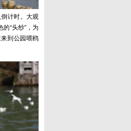
入倒计时。大观
的“头纱”，为
末来到公园喂鸥