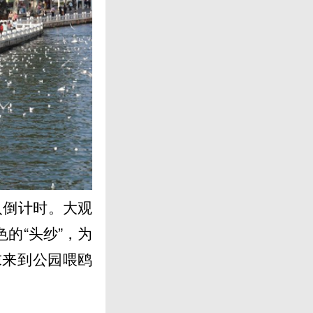
入倒计时。大观
的“头纱”，为
末来到公园喂鸥