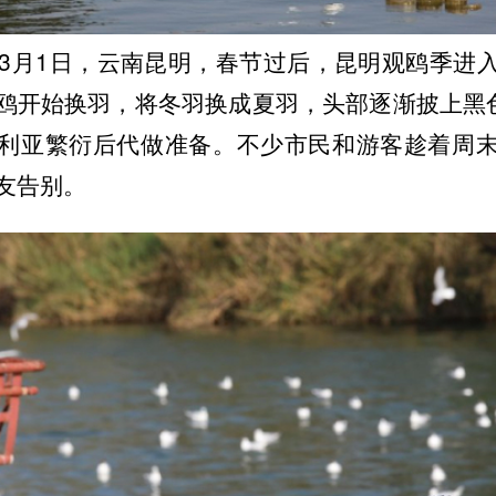
6年3月1日，云南昆明，春节过后，昆明观鸥季进
鸥开始换羽，将冬羽换成夏羽，头部逐渐披上黑色
利亚繁衍后代做准备。不少市民和游客趁着周
友告别。