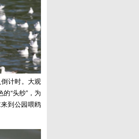
入倒计时。大观
的“头纱”，为
末来到公园喂鸥