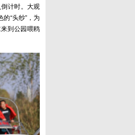
入倒计时。大观
的“头纱”，为
末来到公园喂鸥