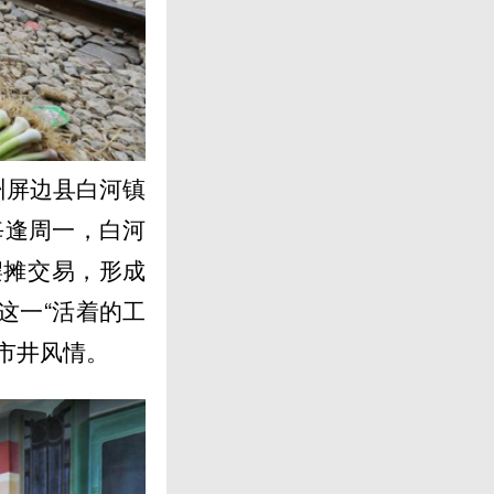
州屏边县白河镇
每逢周一，白河
摆摊交易，形成
这一“活着的工
市井风情。