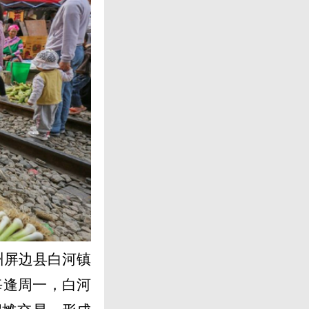
州屏边县白河镇
每逢周一，白河