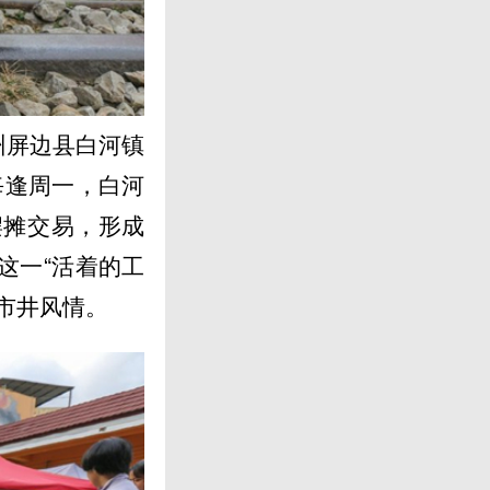
州屏边县白河镇
每逢周一，白河
摆摊交易，形成
这一“活着的工
市井风情。