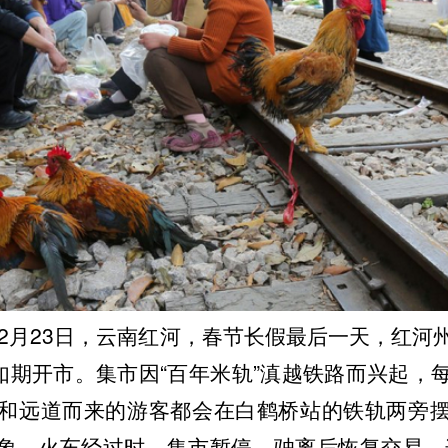
年2月23日，云南红河，春节长假最后一天，红河
”如期开市。集市因“百年米轨”滇越铁路而兴起，
和远道而来的游客都会在白鹤桥站的铁轨两旁
象。火车经过时，集市暂停，驶离后恢复交易。