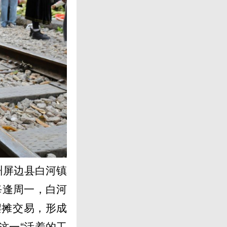
州屏边县白河镇
每逢周一，白河
摆摊交易，形成
这一“活着的工