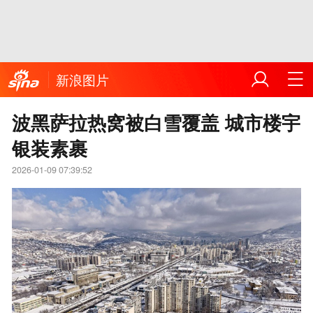
新浪图片
波黑萨拉热窝被白雪覆盖 城市楼宇
银装素裹
2026-01-09 07:39:52