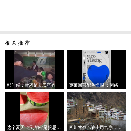
相关推荐
那时候，雪碧是带底座的
克莱因蓝配色海报 ：网络
这个夏天 吃到的都是报恩西瓜
四川甘孜巴底土司官寨，历经数百年风雨气势恢宏