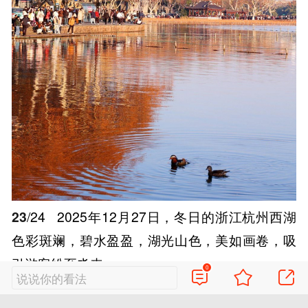
23
/24
2025年12月27日，冬日的浙江杭州西湖
色彩斑斓，碧水盈盈，湖光山色，美如画卷，吸
引游客纷至沓来。
0
说说你的看法