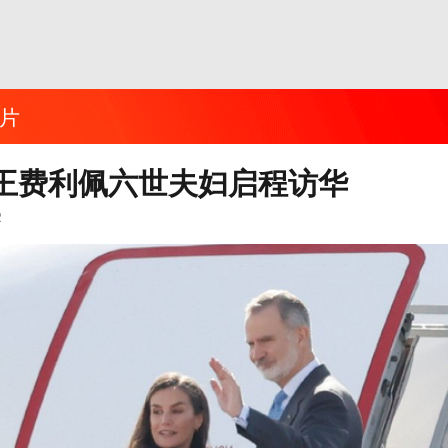
片
王费利佩六世夫妇启程访华
2