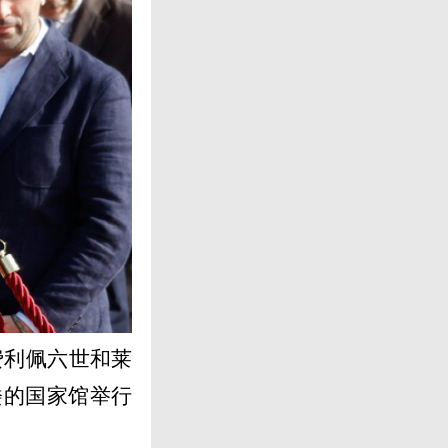
费利佩六世和莱
楼的国家馆举行