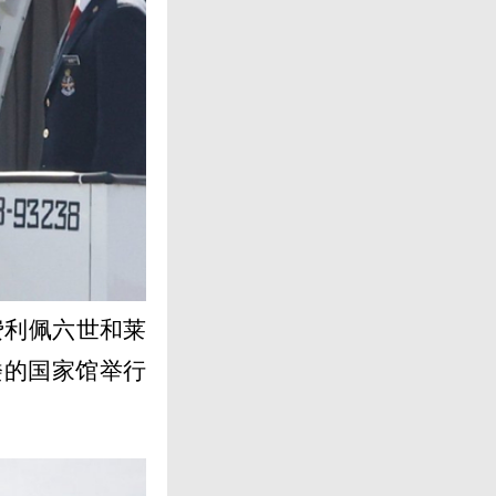
费利佩六世和莱
楼的国家馆举行