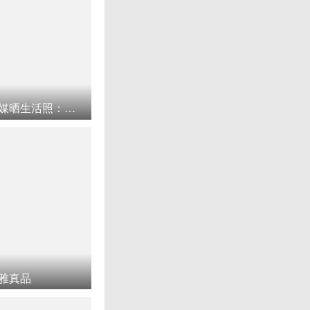
加布里埃尔妻子古德茉更新社媒晒生活照：巴西能量饮料最后几瓶啦！
雅真品