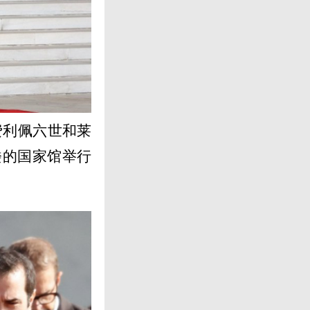
费利佩六世和莱
楼的国家馆举行