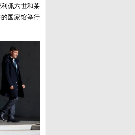
费利佩六世和莱
楼的国家馆举行