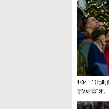
1
/34
当地时间
牙Vs西班牙。