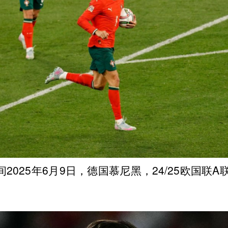
2025年6月9日，德国慕尼黑，24/25欧国联