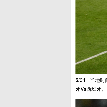
5
/34
当地时间
牙Vs西班牙。