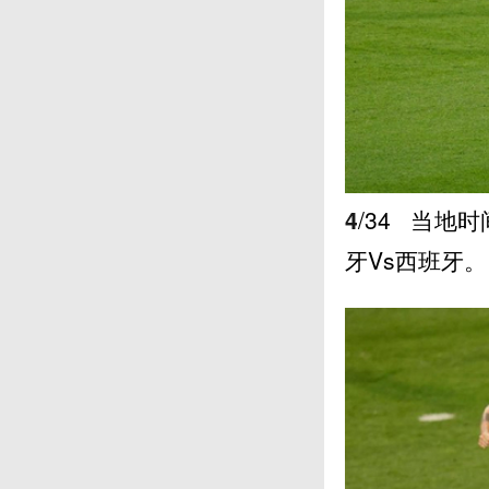
4
/34
当地时间
牙Vs西班牙。