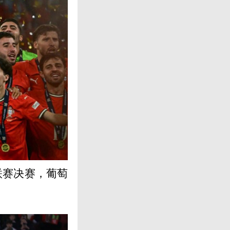
A联赛决赛，葡萄