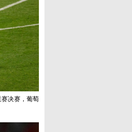
A联赛决赛，葡萄