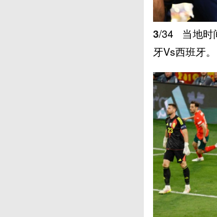
3
/34
当地时间
牙Vs西班牙。