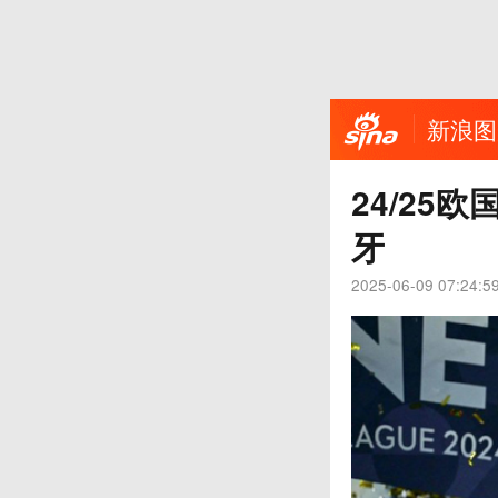
新浪图
24/25
牙
2025-06-09 07:24:5