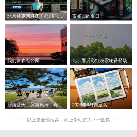
北京通惠河畔庆丰公园的早上，6:30，摄氏28度，比海南博鳌温度还要高
寄畅园的夏日！
我们喜欢逛公园
北京雨后彩虹晚霞轮番登场
碧海蓝天，滨海风情，青岛，一座来了就不想走的城市️
2026年6月秦皇岛
以上是全部推荐
向上滑动进入下一图集