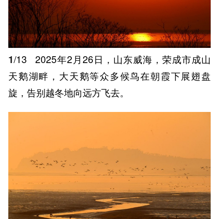
1
/13
2025年2月26日，山东威海，荣成市成山
天鹅湖畔，大天鹅等众多候鸟在朝霞下展翅盘
旋，告别越冬地向远方飞去。