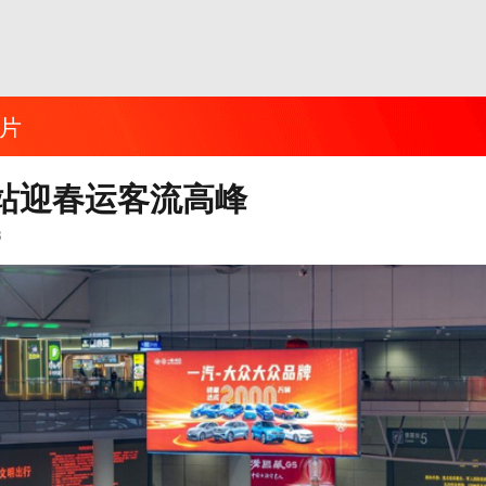
片
站迎春运客流高峰
8