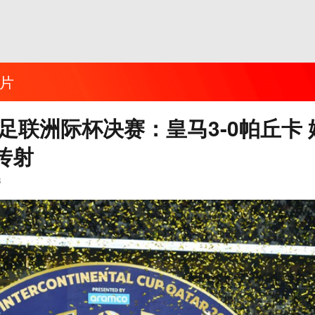
片
际足联洲际杯决赛：皇马3-0帕丘卡
传射
3