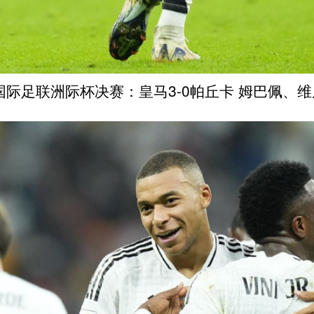
4国际足联洲际杯决赛：皇马3-0帕丘卡 姆巴佩、