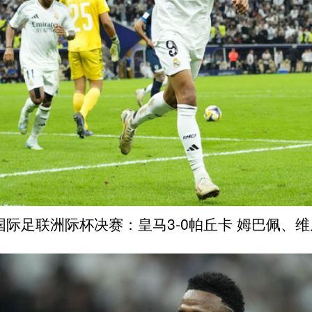
4国际足联洲际杯决赛：皇马3-0帕丘卡 姆巴佩、