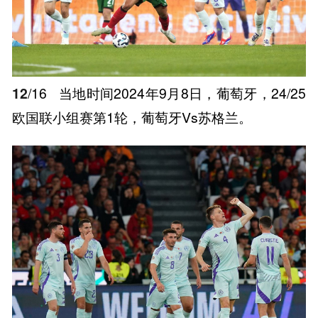
12
/16
当地时间2024年9月8日，葡萄牙，24/25
欧国联小组赛第1轮，葡萄牙Vs苏格兰。