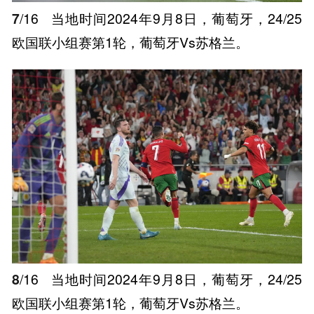
7
/16
当地时间2024年9月8日，葡萄牙，24/25
欧国联小组赛第1轮，葡萄牙Vs苏格兰。
8
/16
当地时间2024年9月8日，葡萄牙，24/25
欧国联小组赛第1轮，葡萄牙Vs苏格兰。