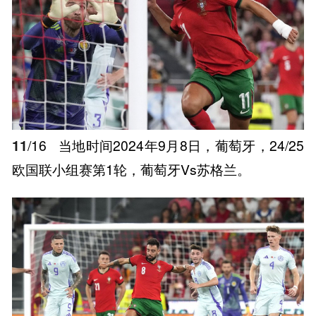
11
/16
当地时间2024年9月8日，葡萄牙，24/25
欧国联小组赛第1轮，葡萄牙Vs苏格兰。