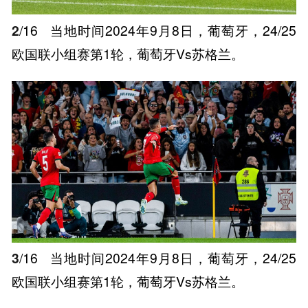
2
/16
当地时间2024年9月8日，葡萄牙，24/25
欧国联小组赛第1轮，葡萄牙Vs苏格兰。
3
/16
当地时间2024年9月8日，葡萄牙，24/25
欧国联小组赛第1轮，葡萄牙Vs苏格兰。