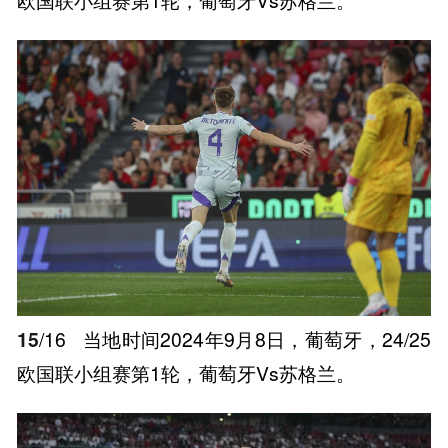
欧国联小组赛第1轮，葡萄牙Vs苏格兰。
15
/16
当地时间2024年9月8日，葡萄牙，24/25
欧国联小组赛第1轮，葡萄牙Vs苏格兰。