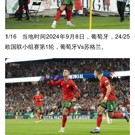
1
/16
当地时间2024年9月8日，葡萄牙，24/25
欧国联小组赛第1轮，葡萄牙Vs苏格兰。