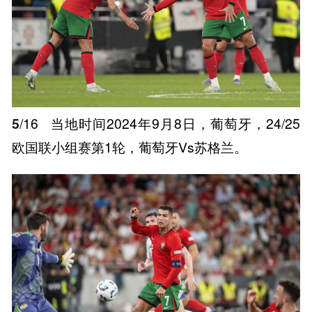
5
/16
当地时间2024年9月8日，葡萄牙，24/25
欧国联小组赛第1轮，葡萄牙Vs苏格兰。