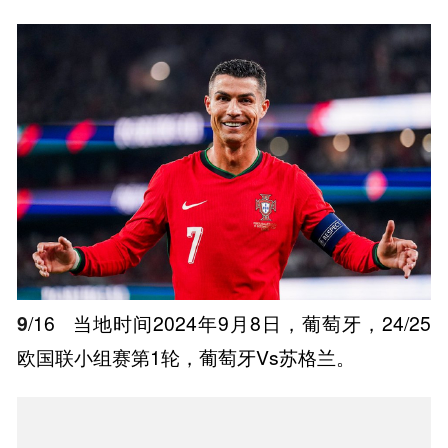
9
/16
当地时间2024年9月8日，葡萄牙，24/25
欧国联小组赛第1轮，葡萄牙Vs苏格兰。