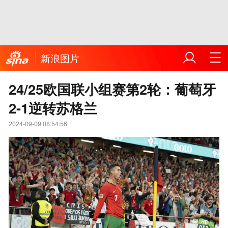
新浪图片
24/25欧国联小组赛第2轮：葡萄牙
2-1逆转苏格兰
2024-09-09 08:54:56