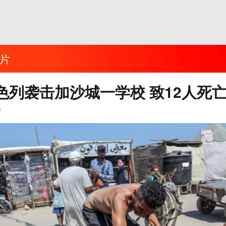
片
色列袭击加沙城一学校 致12人死
0