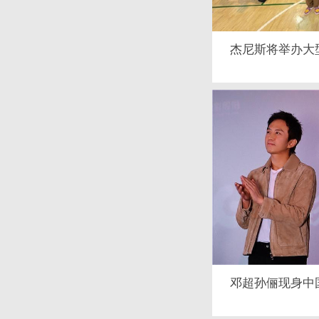
杰尼斯将举办大
邓超孙俪现身中