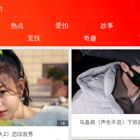
片
热点
爱拍
故事
竞技
奇趣
马嘉祺《声生不息》下班
+9
人2》恋综首秀