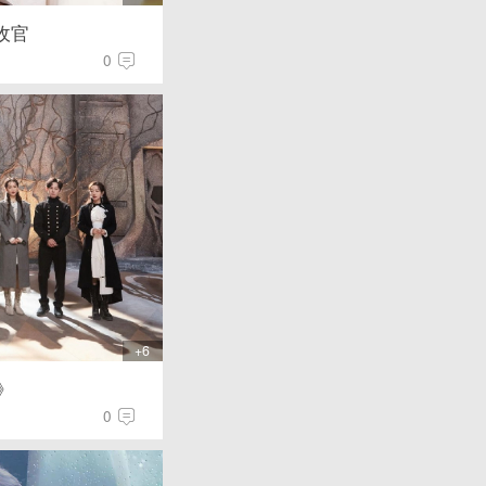
收官
0
+6
》
0