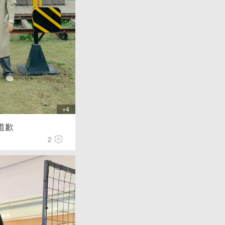
+4
道歉
2