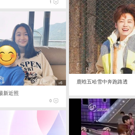
1
鹿晗五哈雪中奔跑路透
+6
最新近照
0