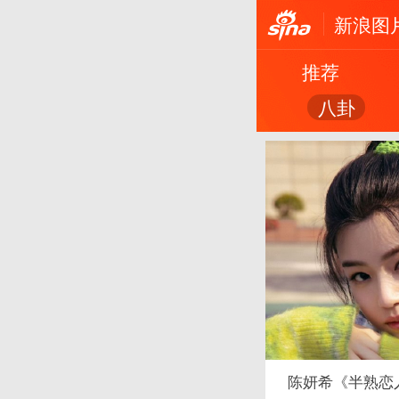
新浪图
推荐
八卦
陈妍希《半熟恋