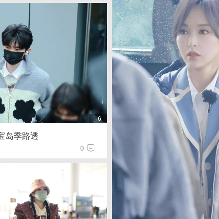
+6
宝岛季路透
0