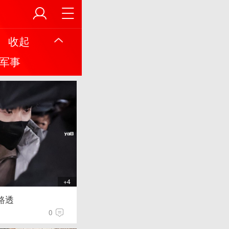
收起
军事
+4
路透
0