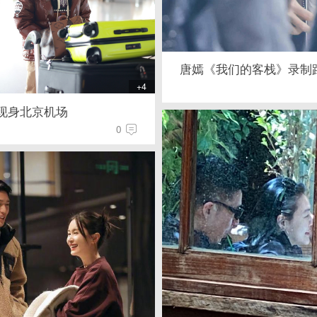
唐嫣《我们的客栈》录制
+4
现身北京机场
0