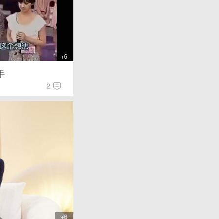
+6
手
2
+6