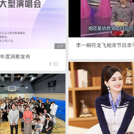
李一桐符龙飞相亲节目牵
+17
会年度洞察发布
3