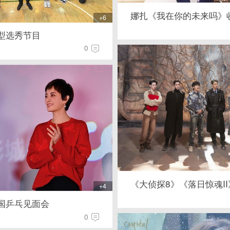
娜扎《我在你的未来吗》
+6
型选秀节目
0
《大侦探8》《落日惊魂II
+4
国乒乓见面会
0