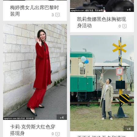
梅婷携女儿出席巴黎时
+4
装周
3
凯莉詹娜黑色抹胸裙现
身活动
0
+4
卡莉·克劳斯大红色穿
+4
搭现身
0