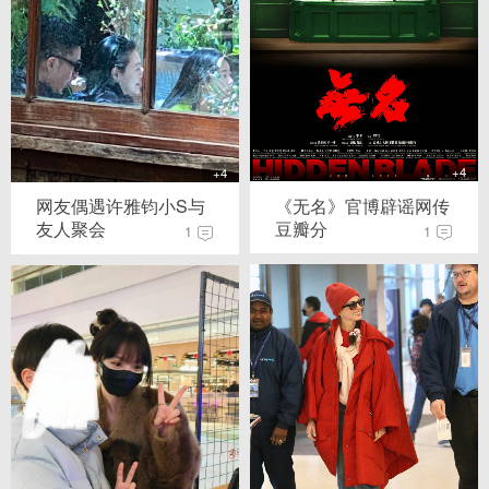
+4
+4
《无名》官博辟谣网传
网友偶遇许雅钧小S与
豆瓣分
友人聚会
1
1