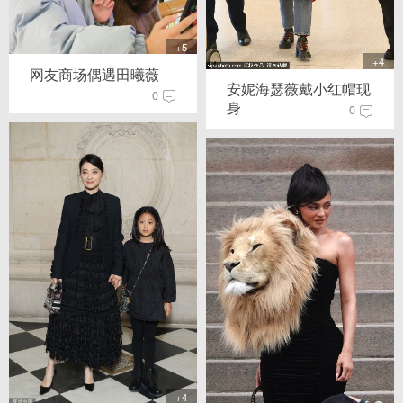
+5
+4
网友商场偶遇田曦薇
安妮海瑟薇戴小红帽现
0
身
0
+4