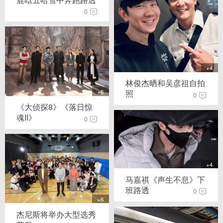
0
+4
林俊杰晒和吴彦祖自拍
+6
照
0
《大侦探8》《落日惊
魂II》
0
+4
马嘉祺《声生不息》下
班路透
0
+6
杰尼斯将举办大型选秀