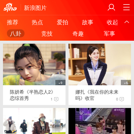
新浪图片
推荐
热点
爱拍
故事
收起
八卦
竞技
奇趣
军事
+9
+6
陈妍希《半熟恋人2》
娜扎《我在你的未来
恋综首秀
吗》收官
1
0