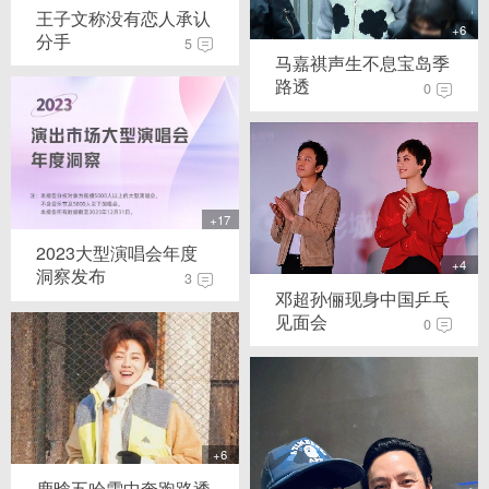
王子文称没有恋人承认
+6
分手
5
马嘉祺声生不息宝岛季
路透
0
+17
2023大型演唱会年度
+4
洞察发布
3
邓超孙俪现身中国乒乓
见面会
0
+6
鹿晗五哈雪中奔跑路透