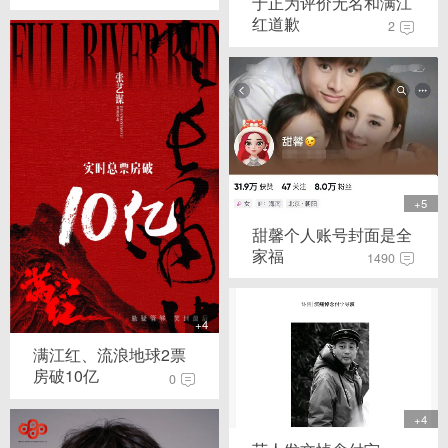
于正为评价无名和满江
红道歉
2
+5
甜馨个人账号封面是全
家福
1490
+4
满江红、流浪地球2票
房破10亿
0
+4