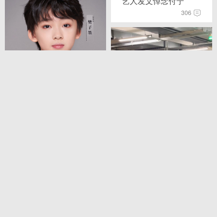
艺人发文悼念付宁
306
+3
张艺兴公司新公开三位
练习生
0
+3
胡军带儿子看《流浪地
球2》
1