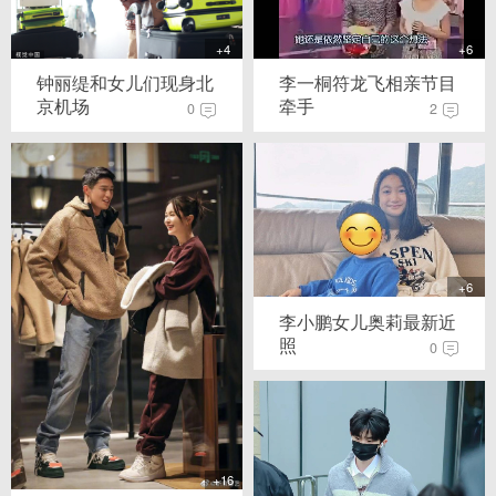
+4
+6
钟丽缇和女儿们现身北
李一桐符龙飞相亲节目
京机场
牵手
0
2
+6
李小鹏女儿奥莉最新近
照
0
+16