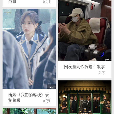
节目
0
+4
网友坐高铁偶遇白敬亭
0
+5
唐嫣《我们的客栈》录
制路透
0