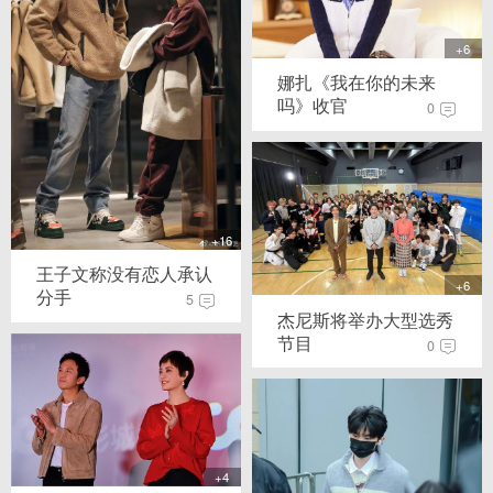
+6
娜扎《我在你的未来
吗》收官
0
+16
王子文称没有恋人承认
+6
分手
5
杰尼斯将举办大型选秀
节目
0
+4