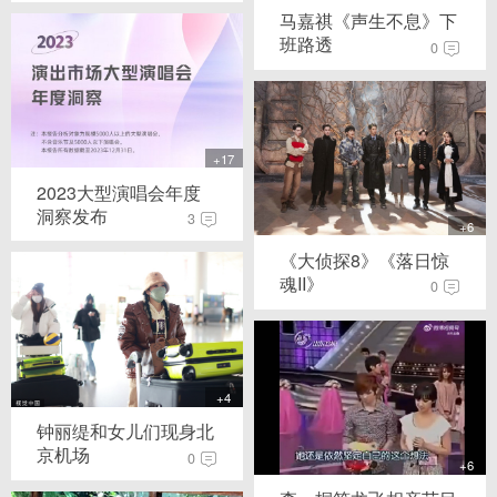
马嘉祺《声生不息》下
班路透
0
+17
2023大型演唱会年度
洞察发布
3
+6
《大侦探8》《落日惊
魂II》
0
+4
钟丽缇和女儿们现身北
京机场
0
+6