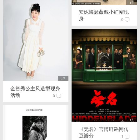
+4
安妮海瑟薇戴小红帽现
身
0
+7
金智秀公主风造型现身
活动
0
+4
《无名》官博辟谣网传
豆瓣分
1