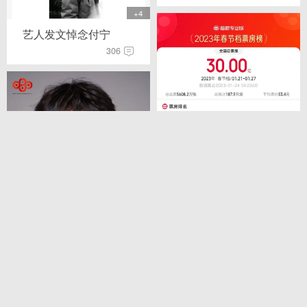
+4
艺人发文悼念付宁
306
+3
张艺兴公司新公开三位
练习生