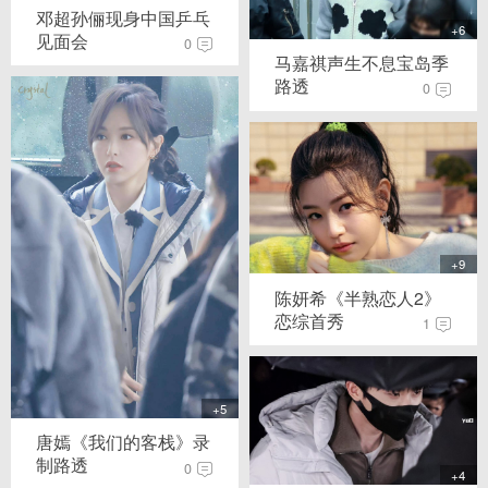
邓超孙俪现身中国乒乓
+6
见面会
0
马嘉祺声生不息宝岛季
路透
0
+9
陈妍希《半熟恋人2》
恋综首秀
1
+5
唐嫣《我们的客栈》录
制路透
0
+4