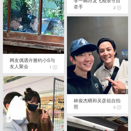
李一桐符龙飞相亲节目
牵手
2
+4
网友偶遇许雅钧小S与
友人聚会
1
+4
林俊杰晒和吴彦祖自拍
照
0