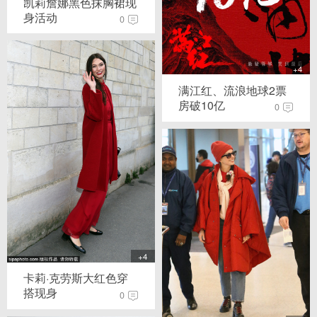
凯莉詹娜黑色抹胸裙现
身活动
0
+4
满江红、流浪地球2票
房破10亿
0
+4
卡莉·克劳斯大红色穿
搭现身
0