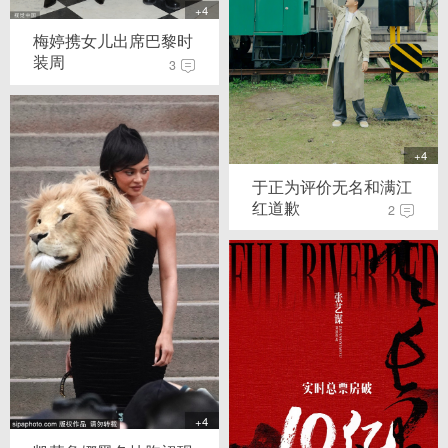
+4
梅婷携女儿出席巴黎时
装周
3
+4
于正为评价无名和满江
红道歉
2
+4