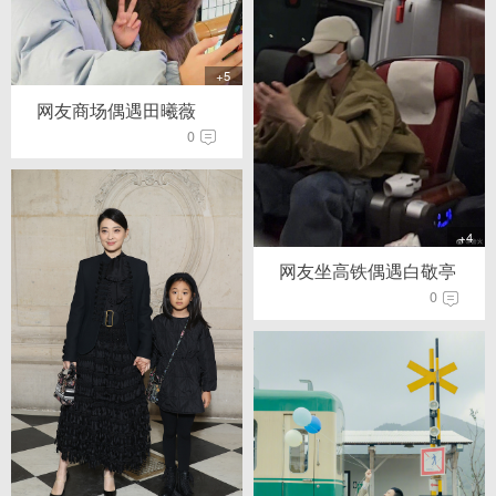
+5
网友商场偶遇田曦薇
0
+4
网友坐高铁偶遇白敬亭
0