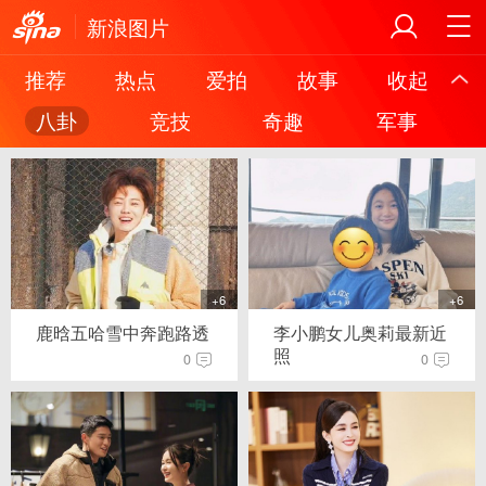
新浪图片
推荐
热点
爱拍
故事
收起
八卦
竞技
奇趣
军事
+6
+6
鹿晗五哈雪中奔跑路透
李小鹏女儿奥莉最新近
照
0
0