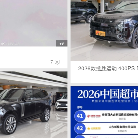
+9
7
2026款揽胜运动 400PS D