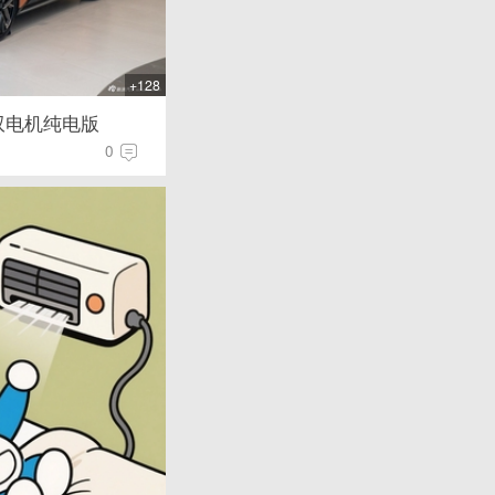
+128
 双电机纯电版
0