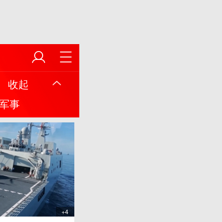
收起
军事
+4