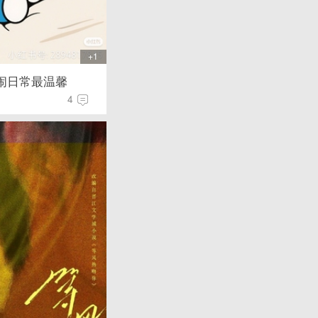
+1
闹日常最温馨
4