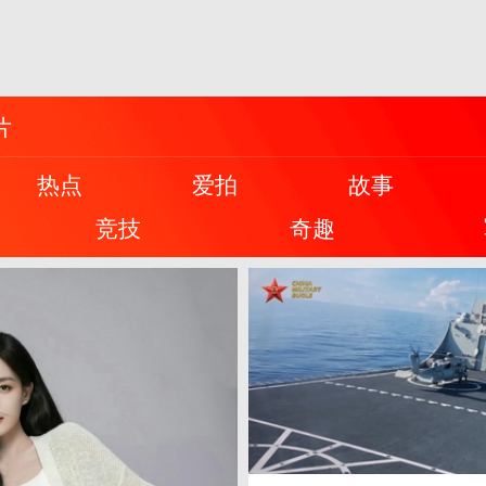
片
热点
爱拍
故事
竞技
奇趣