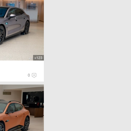
+123
0