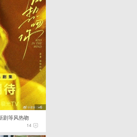
+6
新剧等风热吻
14