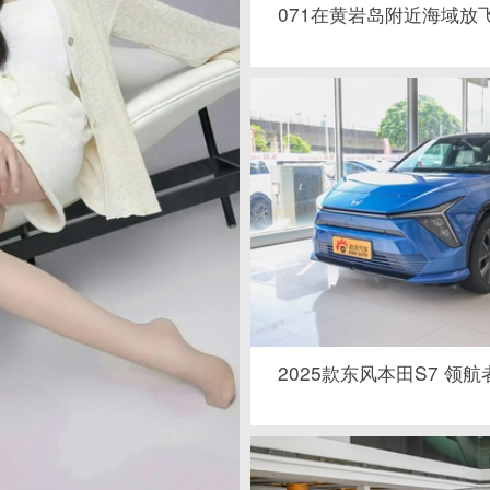
071在黄岩岛附近海域放飞
2025款东风本田S7 领航