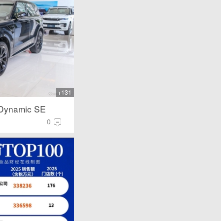
+131
ynamic SE
0