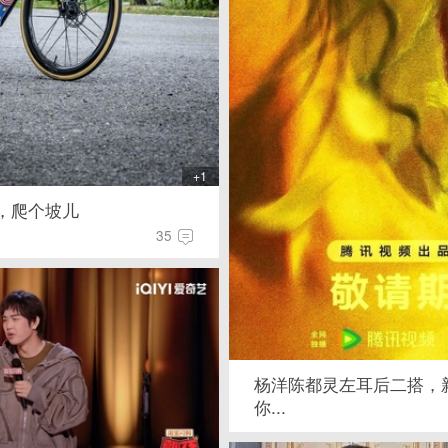
+1
，爬个坡儿
35
杨洋陈都灵左耳后二搭，
你...