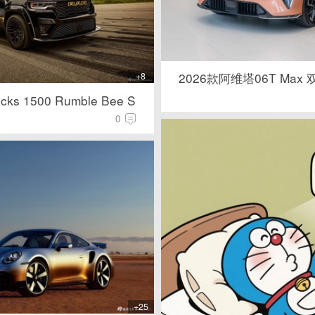
2026款阿维塔06T Max
+8
cks 1500 Rumble Bee S
0
+25