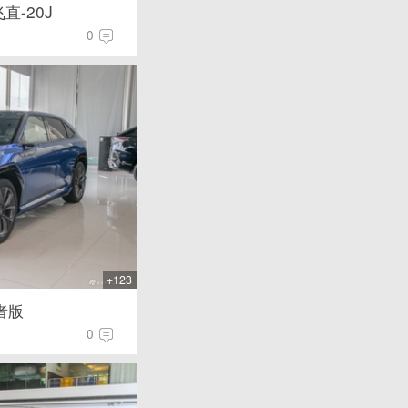
直-20J
0
+123
者版
0