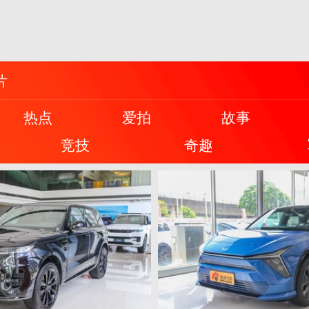
片
热点
爱拍
故事
竞技
奇趣