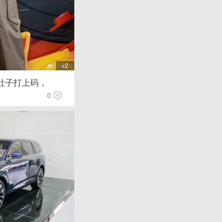
+2
肚子打上码，
0