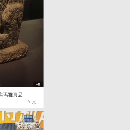
+8
焦玛雅真品
0