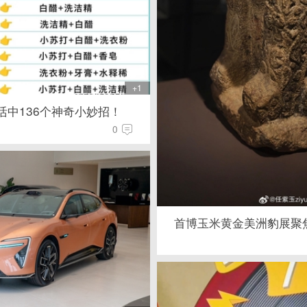
+1
活中136个神奇小妙招！
0
首博玉米黄金美洲豹展聚