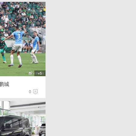
+5
鹏城
0