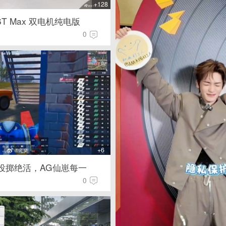
+128
6T Max 双电机纯电版
0
+6
投掷绝活，AG仙崽每一
0