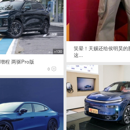
笑晕！天赐还给侯明昊的
+130
这...
7增程 两驱Pro版
0