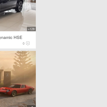
+128
namic HSE
0