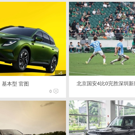
+5
北京国安4比0完胜深圳新
7 基本型 官图
0