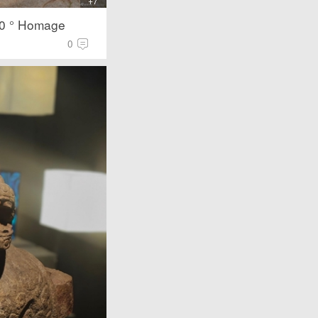
+7
0 ° Homage
0