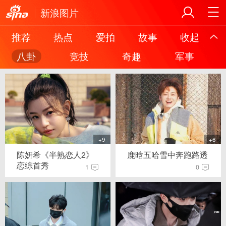
新浪图片
推荐
热点
爱拍
故事
收起
八卦
竞技
奇趣
军事
+9
+6
陈妍希《半熟恋人2》
鹿晗五哈雪中奔跑路透
恋综首秀
1
0