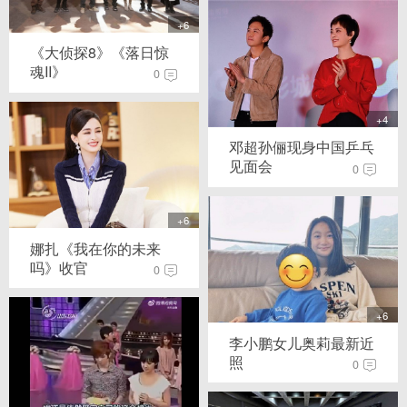
+6
《大侦探8》《落日惊
魂II》
0
+4
邓超孙俪现身中国乒乓
见面会
0
+6
娜扎《我在你的未来
吗》收官
0
+6
李小鹏女儿奥莉最新近
照
0