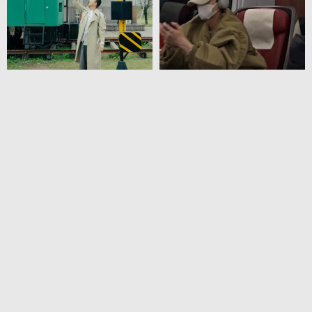
+4
+4
于正为评价无名和满江
网友坐高铁偶遇白敬亭
红道歉
2
0