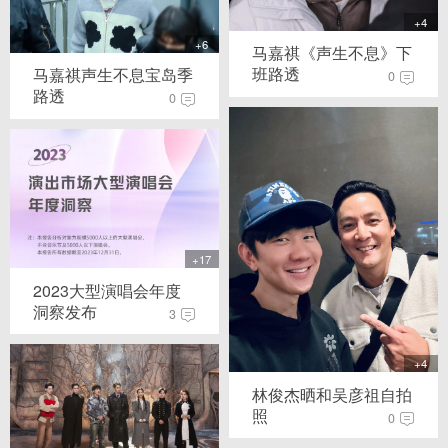
+4
+6
马嘉祺《声生不息》下
班路透
马嘉祺声生不息宝岛季
0
路透
0
+17
2023大型演唱会年度
洞察发布
3
+4
林俊杰晒和吴彦祖自拍
照
0