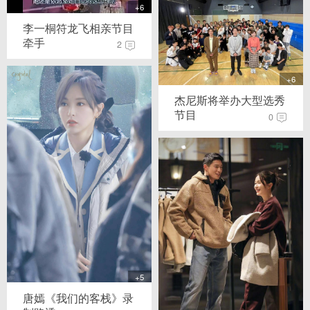
+6
李一桐符龙飞相亲节目
牵手
2
+6
杰尼斯将举办大型选秀
节目
0
+5
唐嫣《我们的客栈》录