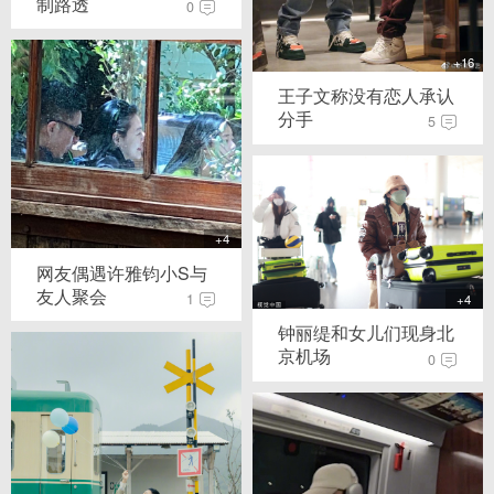
制路透
0
+16
王子文称没有恋人承认
分手
5
+4
网友偶遇许雅钧小S与
友人聚会
1
+4
钟丽缇和女儿们现身北
京机场
0